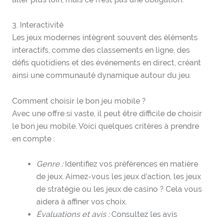
3. Interactivité
Les jeux modernes intègrent souvent des éléments
interactifs, comme des classements en ligne, des
défis quotidiens et des événements en direct, créant
ainsi une communauté dynamique autour du jeu.
Comment choisir le bon jeu mobile ?
Avec une offre si vaste, il peut être difficile de choisir
le bon jeu mobile. Voici quelques critères à prendre
en compte :
Genre :
Identifiez vos préférences en matière
de jeux. Aimez-vous les jeux d’action, les jeux
de stratégie ou les jeux de casino ? Cela vous
aidera à affiner vos choix.
Évaluations et avis :
Consultez les avis