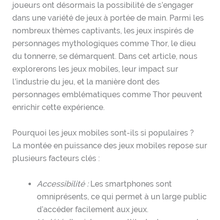
joueurs ont désormais la possibilité de s’engager
dans une variété de jeux à portée de main. Parmi les
nombreux thèmes captivants, les jeux inspirés de
personnages mythologiques comme Thor, le dieu
du tonnerre, se démarquent. Dans cet article, nous
explorerons les jeux mobiles, leur impact sur
l’industrie du jeu, et la manière dont des
personnages emblématiques comme Thor peuvent
enrichir cette expérience.
Pourquoi les jeux mobiles sont-ils si populaires ?
La montée en puissance des jeux mobiles repose sur
plusieurs facteurs clés :
Accessibilité :
Les smartphones sont
omniprésents, ce qui permet à un large public
d’accéder facilement aux jeux.