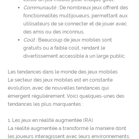
Communauté :
De nombreux jeux offrent des
fonctionnalités multijoueurs, permettant aux
utilisateurs de se connecter et de jouer avec
des amis ou des inconnus.
Coût :
Beaucoup de jeux mobiles sont
gratuits ou à faible coût, rendant le
divertissement accessible à un large public.
Les tendances dans le monde des jeux mobiles
Le secteur des jeux mobiles est en constante
évolution, avec de nouvelles tendances qui
émergent régulièrement. Voici quelques-unes des
tendances les plus marquantes :
1. Les jeux en réalité augmentée (RA)
La réalité augmentée a transformé la manière dont
les joueurs interagissent avec leurs environnements.