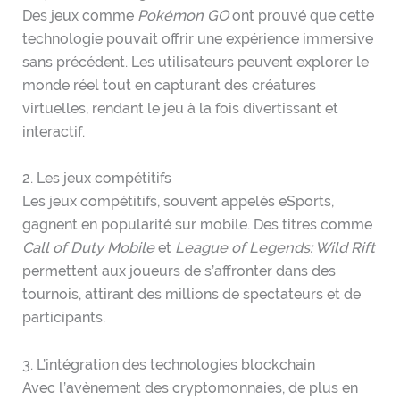
Des jeux comme
Pokémon GO
ont prouvé que cette
technologie pouvait offrir une expérience immersive
sans précédent. Les utilisateurs peuvent explorer le
monde réel tout en capturant des créatures
virtuelles, rendant le jeu à la fois divertissant et
interactif.
2. Les jeux compétitifs
Les jeux compétitifs, souvent appelés eSports,
gagnent en popularité sur mobile. Des titres comme
Call of Duty Mobile
et
League of Legends: Wild Rift
permettent aux joueurs de s’affronter dans des
tournois, attirant des millions de spectateurs et de
participants.
3. L’intégration des technologies blockchain
Avec l’avènement des cryptomonnaies, de plus en