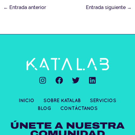
←
Entrada anterior
Entrada siguiente
→
I
F
T
L
n
a
w
i
s
c
i
n
t
e
t
k
INICIO
SOBRE KATALAB
SERVICIOS
a
b
t
e
BLOG
CONTÁCTANOS
g
o
e
d
r
o
r
i
ÚNETE A NUESTRA
a
k
n
COMUNIDAD