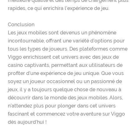
meilleure qualité et des temps de chargement plus
rapides, ce qui enrichira l’expérience de jeu.
Conclusion
Les jeux mobiles sont devenus un phénomène
incontournable, offrant une variété d’options pour
tous les types de joueurs. Des plateformes comme
Viggo enrichissent cet univers avec des jeux de
casino captivants, permettant aux utilisateurs de
profiter d’une expérience de jeu unique. Que vous
soyez un joueur occasionnel ou un passionné de
jeux, il y a toujours quelque chose de nouveau à
découvrir dans le monde des jeux mobiles. Alors,
n’attendez plus pour plonger dans cet univers
fascinant et commencez votre aventure sur Viggo
dès aujourd’hui !