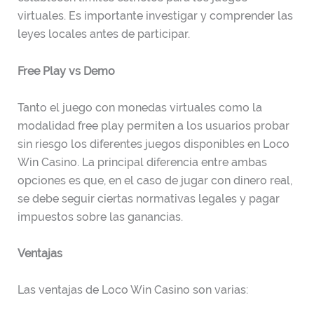
virtuales. Es importante investigar y comprender las
leyes locales antes de participar.
Free Play vs Demo
Tanto el juego con monedas virtuales como la
modalidad free play permiten a los usuarios probar
sin riesgo los diferentes juegos disponibles en Loco
Win Casino. La principal diferencia entre ambas
opciones es que, en el caso de jugar con dinero real,
se debe seguir ciertas normativas legales y pagar
impuestos sobre las ganancias.
Ventajas
Las ventajas de Loco Win Casino son varias: