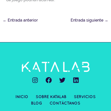
←
Entrada anterior
Entrada siguiente
→
I
F
T
L
n
a
w
i
s
c
i
n
t
e
t
k
INICIO
SOBRE KATALAB
SERVICIOS
a
b
t
e
BLOG
CONTÁCTANOS
g
o
e
d