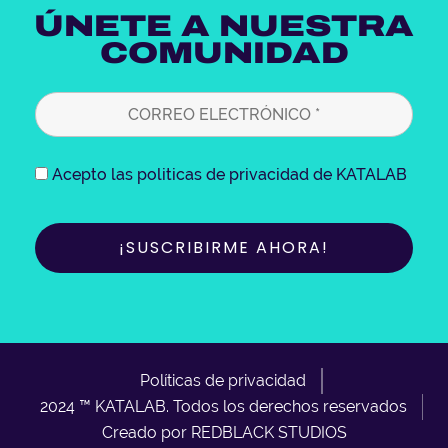
r
o
r
i
ÚNETE A NUESTRA
a
k
n
COMUNIDAD
m
Acepto las politicas de privacidad de KATALAB
Políticas de privacidad
2024 ™ KATALAB. Todos los derechos reservados
Creado por REDBLACK STUDIOS