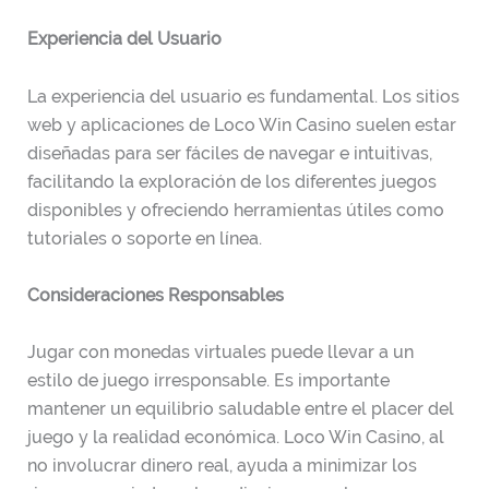
Experiencia del Usuario
La experiencia del usuario es fundamental. Los sitios
web y aplicaciones de Loco Win Casino suelen estar
diseñadas para ser fáciles de navegar e intuitivas,
facilitando la exploración de los diferentes juegos
disponibles y ofreciendo herramientas útiles como
tutoriales o soporte en línea.
Consideraciones Responsables
Jugar con monedas virtuales puede llevar a un
estilo de juego irresponsable. Es importante
mantener un equilibrio saludable entre el placer del
juego y la realidad económica. Loco Win Casino, al
no involucrar dinero real, ayuda a minimizar los