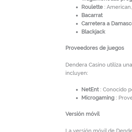
Roulette
: American
Bacarrat
Carretera a Damasc
Blackjack
Proveedores de juegos
Dendera Casino utiliza un
incluyen:
NetEnt
: Conocido p
Microgaming
: Prov
Versión móvil
La versión móvil de Dende