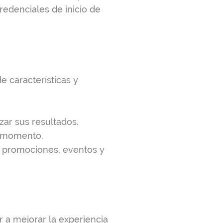
redenciales de inicio de
e características y
zar sus resultados.
er momento.
re promociones, eventos y
 a mejorar la experiencia