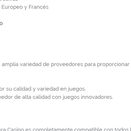
, Europeo y Francés
o
a amplia variedad de proveedores para proporcionar s
or su calidad y variedad en juegos.
eedor de alta calidad con juegos innovadores.
ra Casino es completamente compatible con todos lo