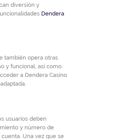
can diversión y
 funcionalidades
Dendera
e también opera otras
o y funcional, así como
 acceder a Dendera Casino
 adaptada.
los usuarios deben
cimiento y número de
u cuenta. Una vez que se