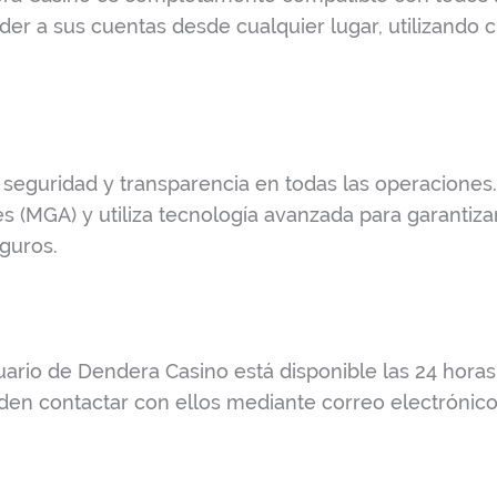
r a sus cuentas desde cualquier lugar, utilizando cu
 seguridad y transparencia en todas las operaciones. 
 (MGA) y utiliza tecnología avanzada para garantizar
guros.
ario de Dendera Casino está disponible las 24 horas d
en contactar con ellos mediante correo electrónico 