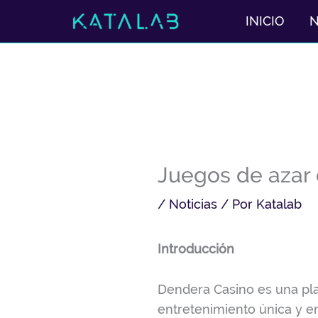
Ir
INICIO
al
contenido
Juegos de azar
/
Noticias
/ Por
Katalab
Introducción
Dendera Casino es una pla
entretenimiento única y e