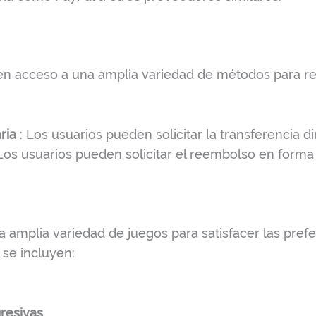
en acceso a una amplia variedad de métodos para ret
aria
: Los usuarios pueden solicitar la transferencia di
 Los usuarios pueden solicitar el reembolso en forma 
 amplia variedad de juegos para satisfacer las prefe
 se incluyen:
resivas