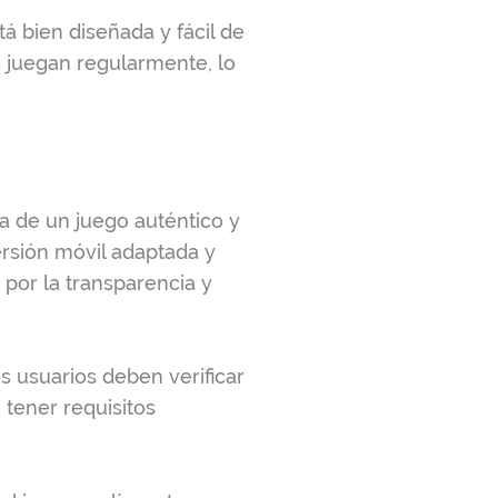
á bien diseñada y fácil de
s juegan regularmente, lo
a de un juego auténtico y
rsión móvil adaptada y
por la transparencia y
 usuarios deben verificar
 tener requisitos