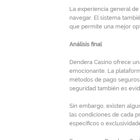
La experiencia general de 
navegar. El sistema tambi
que permite una mejor opt
Análisis final
Dendera Casino ofrece una
emocionante. La plataform
métodos de pago seguros p
seguridad también es evid
Sin embargo, existen algu
las condiciones de cada pr
específicos o exclusivida