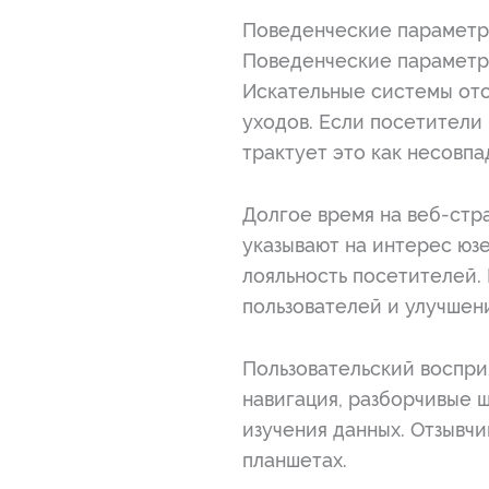
Поведенческие параметр
Поведенческие параметры
Искательные системы отс
уходов. Если посетители
трактует это как несовпа
Долгое время на веб-стр
указывают на интерес юз
лояльность посетителей.
пользователей и улучшен
Пользовательский воспри
навигация, разборчивые 
изучения данных. Отзывч
планшетах.