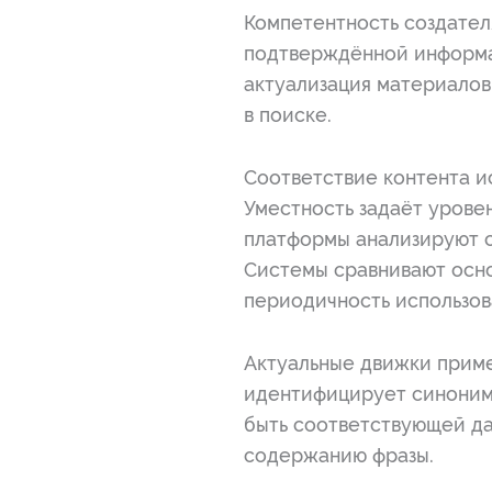
Компетентность создател
подтверждённой информа
актуализация материалов
в поиске.
Соответствие контента и
Уместность задаёт уровен
платформы анализируют с
Системы сравнивают осно
периодичность использов
Актуальные движки прим
идентифицирует синонимы
быть соответствующей да
содержанию фразы.