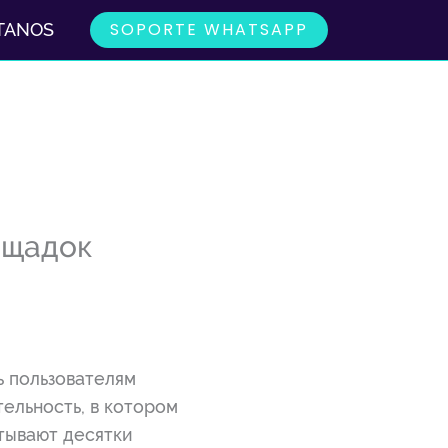
SOPORTE WHATSAPP
TANOS
ощадок
 пользователям
ельность, в котором
тывают десятки