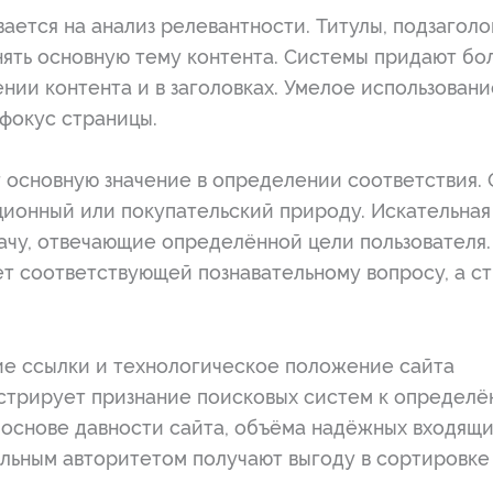
вается на анализ релевантности. Титулы, подзагол
ять основную тему контента. Системы придают бол
нии контента и в заголовках. Умелое использовани
фокус страницы.
т основную значение в определении соответствия.
ионный или покупательский природу. Искательная
чу, отвечающие определённой цели пользователя.
ет соответствующей познавательному вопросу, а с
ие ссылки и технологическое положение сайта
трирует признание поисковых систем к определён
 основе давности сайта, объёма надёжных входящи
ельным авторитетом получают выгоду в сортировке