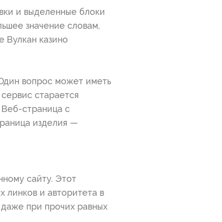
овки и выделенные блоки
ьшее значение словам,
е Вулкан казино
 Один вопрос может иметь
 сервис старается
 Веб-страница с
траница изделия —
ному сайту. Этот
х линков и авторитета в
 даже при прочих равных