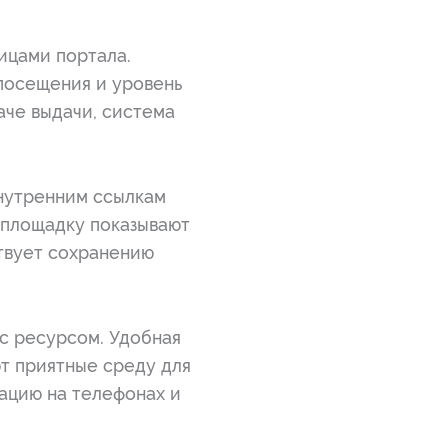
ицами портала.
посещения и уровень
аче выдачи, система
внутренним ссылкам
а площадку показывают
ствует сохранению
с ресурсом. Удобная
т приятные среду для
ацию на телефонах и