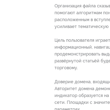
Организация файла сказы
помогают алгоритмам пон
расположенным в вступле
усиливает тематическую 
Цель пользователя играе
информационный, навигац
продемонстрировать выда
развёрнутой статьёй буд
торговому.
Доверие домена, входящ
Авторитет домена демонс
индикатор образуется на
сети. Площадки с значит
параметрах.