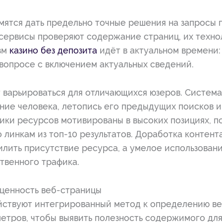
ятся дать предельно точные решения на запросы 
сервисы проверяют содержание страниц, их техно
зм
казино без депозита
идёт в актуальном времени
вопросе с включением актуальных сведений.
 варьироваться для отличающихся юзеров. Систем
ие человека, летопись его предыдущих поисков 
ики ресурсов мотивированы в высоких позициях, п
 линкам из топ-10 результатов. Доработка контент
илить присутствие ресурса, а умелое использовани
твенного трафика.
ценность веб-страницы
йствуют интегрированный метод к определению ве
етров, чтобы выявить полезность содержимого дл