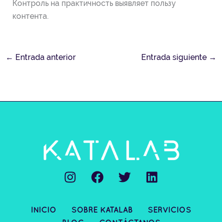
Контроль на практичность выявляет пользу
контента.
←
Entrada anterior
Entrada siguiente
→
I
F
T
L
n
a
w
i
s
c
i
n
t
e
t
k
INICIO
SOBRE KATALAB
SERVICIOS
a
b
t
e