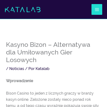
Ir
al
contenido
Kasyno Bizon – Alternatywa
dla Umiłowanych Gier
Losowych
/
Noticias
/ Por
Katalab
Wprowadzenie
Bison Casino to jeden z licznych graczy w branży
kasyn online. Założone zostały nieco ponad rok
temu, a od tego czasu wyraźnie pokazują swoje siły