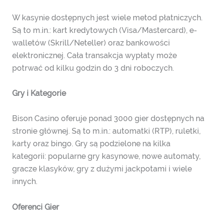
W kasynie dostępnych jest wiele metod płatniczych.
Są to m.in.: kart kredytowych (Visa/Mastercard), e-
walletów (Skrill/Neteller) oraz bankowości
elektronicznej. Cała transakcja wypłaty może
potrwać od kilku godzin do 3 dni roboczych.
Gry i Kategorie
Bison Casino oferuje ponad 3000 gier dostępnych na
stronie głównej. Są to m.in.: automatki (RTP), ruletki,
karty oraz bingo. Gry są podzielone na kilka
kategorii: popularne gry kasynowe, nowe automaty,
gracze klasyków, gry z dużymi jackpotami i wiele
innych.
Oferenci Gier