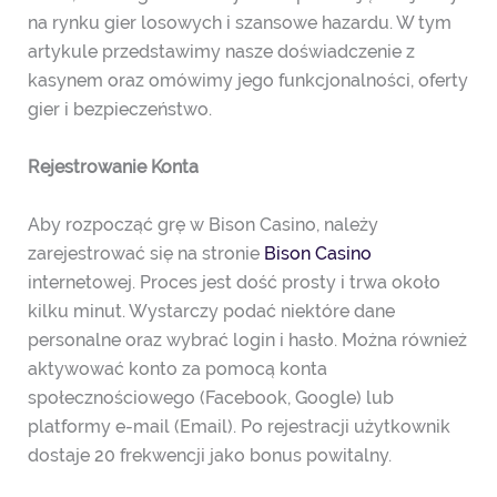
na rynku gier losowych i szansowe hazardu. W tym
artykule przedstawimy nasze doświadczenie z
kasynem oraz omówimy jego funkcjonalności, oferty
gier i bezpieczeństwo.
Rejestrowanie Konta
Aby rozpocząć grę w Bison Casino, należy
zarejestrować się na stronie
Bison Casino
internetowej. Proces jest dość prosty i trwa około
kilku minut. Wystarczy podać niektóre dane
personalne oraz wybrać login i hasło. Można również
aktywować konto za pomocą konta
społecznościowego (Facebook, Google) lub
platformy e-mail (Email). Po rejestracji użytkownik
dostaje 20 frekwencji jako bonus powitalny.