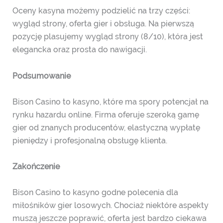
Oceny kasyna możemy podzielić na trzy części:
wygląd strony, oferta gier i obsługa. Na pierwszą
pozycję plasujemy wygląd strony (8/10), która jest
elegancka oraz prosta do nawigacji.
Podsumowanie
Bison Casino to kasyno, które ma spory potencjał na
rynku hazardu online. Firma oferuje szeroką gamę
gier od znanych producentów, elastyczną wypłatę
pieniędzy i profesjonalną obsługę klienta.
Zakończenie
Bison Casino to kasyno godne polecenia dla
miłośników gier losowych. Chociaż niektóre aspekty
muszą jeszcze poprawić, oferta jest bardzo ciekawa