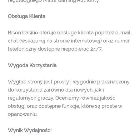
regulacyjnego Malta Gaming Authority.
Obsługa Klienta
Bison Casino oferuje obsługę klienta poprzez e-mail,
chat (wskazanej na stronie internetowej) oraz numer
telefoniczny dostępne niepobierać 24/7.
Wygoda Korzystania
Wygląd strony jest prosty i wygodnie przeznaczony
do korzystania zarówno dla nowych, jak i
regularnych graczy. Oceniamy również jakość
obsługi oraz dostępne funkcje, które są proste w
opanowaniu.
Wynik Wydajności