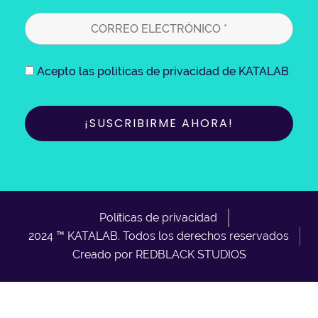
Acepto las politicas de privacidad de KATALAB
Políticas de privacidad
2024 ™ KATALAB. Todos los derechos reservados
Creado por REDBLACK STUDIOS