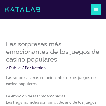
Ir
al
contenido
Las sorpresas más
emocionantes de los juegos de
casino populares
/
Public
/ Por
Katalab
Las sorpresas más emocionantes de los juegos de
casino populares
La emoción de las tragamonedas
Las tragamonedas son, sin duda, uno de los juegos