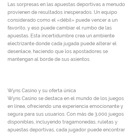
Las sorpresas en las apuestas deportivas a menudo
provienen de resultados inesperados. Un equipo
considerado como el «débil» puede vencer a un
favorito, y eso puede cambiar el rumbo de las
apuestas. Esta incertidumbre crea un ambiente
electrizante donde cada jugada puede alterar el
desenlace, haciendo que los apostadores se
mantengan al borde de sus asientos.
Wyns Casino y su oferta única
Wyns Casino se destaca en el mundo de los juegos
en línea, ofreciendo una experiencia emocionante y
segura para sus usuarios. Con más de 3,000 juegos
disponibles, incluyendo tragamonedas, ruletas y
apuestas deportivas, cada jugador puede encontrar