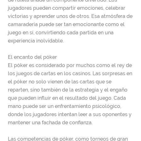
jugadores pueden compartir emociones, celebrar
victorias y aprender unos de otros. Esa atmósfera de
camaradería puede ser tan emocionante como el
juego en sí, convirtiendo cada partida en una
experiencia inolvidable.
El encanto del póker
El póker es considerado por muchos como el rey de
los juegos de cartas en los casinos. Las sorpresas en
el póker no solo vienen de las cartas que se
reparten, sino también de la estrategia y el engaño
que pueden influir en el resultado del juego. Cada
mano puede ser un enfrentamiento psicológico,
donde los jugadores intentan leer a sus oponentes y
mantener una fachada de confianza.
Las competencias de póker, como torneos de gran