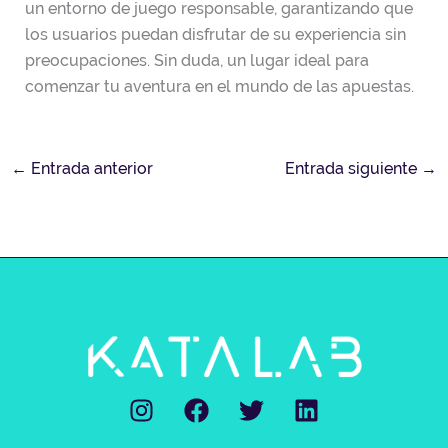
un entorno de juego responsable, garantizando que
los usuarios puedan disfrutar de su experiencia sin
preocupaciones. Sin duda, un lugar ideal para
comenzar tu aventura en el mundo de las apuestas.
←
Entrada anterior
Entrada siguiente
→
I
F
T
L
n
a
w
i
s
c
i
n