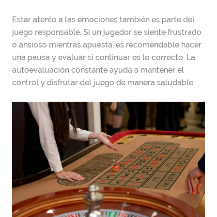
Estar atento a las emociones también es parte del
juego responsable. Si un jugador se siente frustrado
o ansioso mientras apuesta, es recomendable hacer
una pausa y evaluar si continuar es lo correcto. La
autoevaluación constante ayuda a mantener el
control y disfrutar del juego de manera saludable.