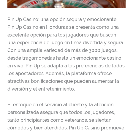
Pin Up Casino: una opción segura y emocionante
Pin Up Casino en Honduras se presenta como una
excelente opción para los jugadores que buscan
una experiencia de juego en línea divertida y segura.
Con una amplia variedad de más de 3000 juegos,
desde tragamonedas hasta un emocionante casino
en vivo, Pin Up se adapta a las preferencias de todos
los apostadores. Además, la plataforma ofrece
atractivas bonificaciones que pueden aumentar la
diversión y el entretenimiento.
El enfoque en el servicio al cliente y la atención
personalizada asegura que todos los jugadores,
tanto principiantes como veteranos, se sientan
cómodos y bien atendidos. Pin Up Casino promueve