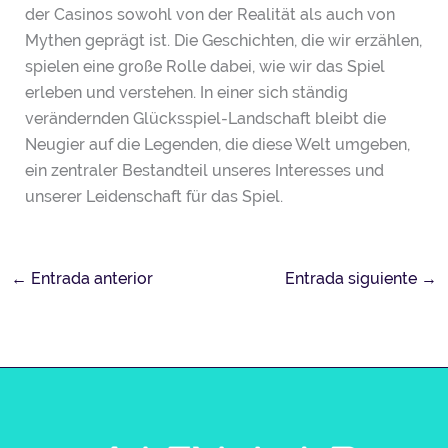
der Casinos sowohl von der Realität als auch von
Mythen geprägt ist. Die Geschichten, die wir erzählen,
spielen eine große Rolle dabei, wie wir das Spiel
erleben und verstehen. In einer sich ständig
verändernden Glücksspiel-Landschaft bleibt die
Neugier auf die Legenden, die diese Welt umgeben,
ein zentraler Bestandteil unseres Interesses und
unserer Leidenschaft für das Spiel.
←
Entrada anterior
Entrada siguiente
→