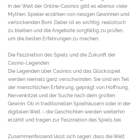
In der Welt der Online-Casinos gibt es ebenso viele
Mythen. Spieler erzählen von riesigen Gewinnen und
verlockenden Boni. Dabei ist es wichtig, realistisch
zu bleiben und die Angebote sorgfältig zu prüfen,
um die besten Erfahrungen zu machen.
Die Faszination des Spiels und die Zukunft der
Casino-Legenden
Die Legenden über Casinos und das Glücksspiel
werden niemals ganz verschwinden. Sie sind ein Teil
der menschlichen Erfahrung, geprägt von Hoffnung,
Nervenkitzel und der Suche nach dem großen
Gewinn. Ob in traditionellen Spielhäusern oder in der
digitalen Welt – die Geschichten werden weiterhin
erzählt und tragen zur Faszination des Spiels bei.
Zusammenfassend lässt sich sagen, dass die Welt