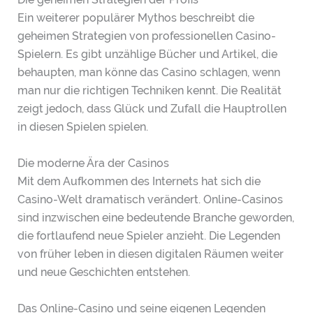
Ein weiterer populärer Mythos beschreibt die
geheimen Strategien von professionellen Casino-
Spielern. Es gibt unzählige Bücher und Artikel, die
behaupten, man könne das Casino schlagen, wenn
man nur die richtigen Techniken kennt. Die Realität
zeigt jedoch, dass Glück und Zufall die Hauptrollen
in diesen Spielen spielen.
Die moderne Ära der Casinos
Mit dem Aufkommen des Internets hat sich die
Casino-Welt dramatisch verändert. Online-Casinos
sind inzwischen eine bedeutende Branche geworden,
die fortlaufend neue Spieler anzieht. Die Legenden
von früher leben in diesen digitalen Räumen weiter
und neue Geschichten entstehen.
Das Online-Casino und seine eigenen Legenden