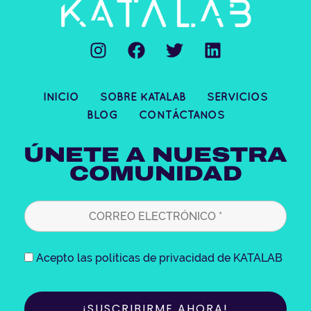
I
F
T
L
n
a
w
i
s
c
i
n
t
e
t
k
INICIO
SOBRE KATALAB
SERVICIOS
a
b
t
e
BLOG
CONTÁCTANOS
g
o
e
d
r
o
r
i
ÚNETE A NUESTRA
a
k
n
COMUNIDAD
m
Acepto las politicas de privacidad de KATALAB