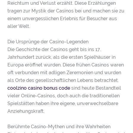
Reichtum und Verlust erzählt. Diese Erzählungen
tragen zur Mystik der Casinos bei und machen sie zu
einem unvergesslichen Erlebnis für Besucher aus
aller Welt.
Die Ursprünge der Casino-Legenden
Die Geschichte der Casinos geht bis ins 17.
Jahrhundert zurück, als die ersten Spielhäuser in
Europa eröffnet wurden. Diese frühen Casinos waren
oft verbunden mit adligen Zeremonien und wurden
als Orte des gesellschaftlichen Lebens betrachtet.
coolzino casino bonus code
sind heute Bestandteil
vieler Online-Casinos, doch auch die traditionellen
Spielstätten haben ihre eigene, unverwechselbare
Anziehungskraft.
Berühmte Casino-Mythen und ihre Wahrheiten