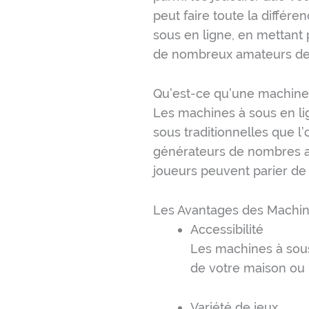
peut faire toute la différ
sous en ligne, en mettant 
de nombreux amateurs de 
Qu’est-ce qu’une machine 
Les machines à sous en lig
sous traditionnelles que l
générateurs de nombres al
joueurs peuvent parier de 
Les Avantages des Machin
Accessibilité
Les machines à sous
de votre maison ou
Variété de jeux