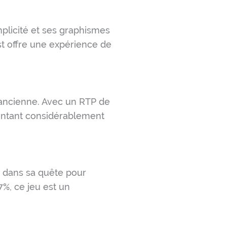
plicité et ses graphismes
st offre une expérience de
 ancienne. Avec un RTP de
mentant considérablement
o dans sa quête pour
%, ce jeu est un