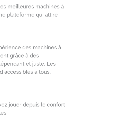
e les meilleures machines à
une plateforme qui attire
expérience des machines à
nent grâce à des
épendant et juste. Les
d accessibles à tous.
ez jouer depuis le confort
es.