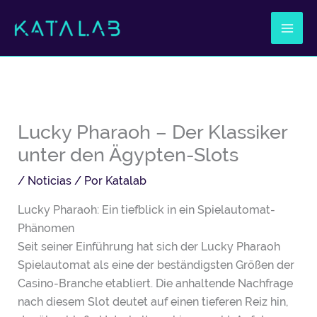
Ir
al
contenido
Lucky Pharaoh – Der Klassiker
unter den Ägypten-Slots
/
Noticias
/ Por
Katalab
Lucky Pharaoh: Ein tiefblick in ein Spielautomat-
Phänomen
Seit seiner Einführung hat sich der Lucky Pharaoh
Spielautomat als eine der beständigsten Größen der
Casino-Branche etabliert. Die anhaltende Nachfrage
nach diesem Slot deutet auf einen tieferen Reiz hin,