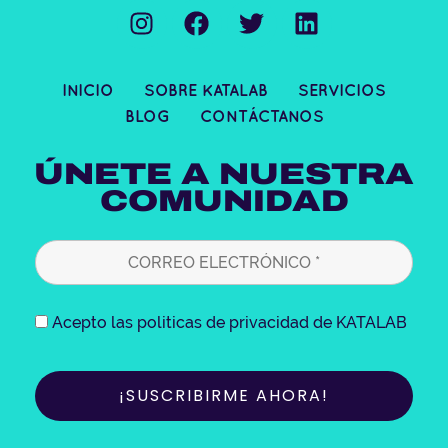
I
F
T
L
n
a
w
i
s
c
i
n
t
e
t
k
INICIO
SOBRE KATALAB
SERVICIOS
a
b
t
e
BLOG
CONTÁCTANOS
g
o
e
d
r
o
r
i
ÚNETE A NUESTRA
a
k
n
COMUNIDAD
m
Acepto las politicas de privacidad de KATALAB