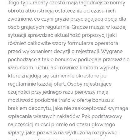
Tego typu rabaty często mają łagodniejsze normy
obrotu albo istnieją ostatecznie od czasu nich
zwolnione, co czyni gryzie przyciągającą opcją dla
osób grających regularnie. Gracze muszą w każdej
sytuacji sprawdzać aktualność propozycji jak i
również całkowite wzory formularza operatora
przed wykonaniem decyzji o rejestracji. Wygrane
pochodzące z takie bonusów podlegają przeważnie
warunkom ruchu jak i również limitom wypłaty,
które znajdują się sumiennie określone po
regulaminie każdej ofert. Osoby rejestrujące
czujności przy jednego razu pierwszy mają
możliwość podobnie trafić w ofertę bonusu z
brakiem depozytu, jaka nie zaakceptować wymaga
wpłacania własnych nakładów. Pęk podstawowy
najczęściej mieści premię od czasu głównego
wpłaty, jaka pozwala na wydłużoną rozgrywkę i