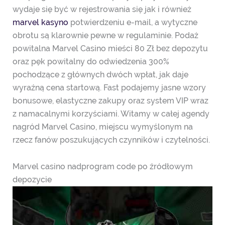
wydaje się być w rejestrowania się jak i również
marvel kasyno
potwierdzeniu e-mail, a wytyczne
obrotu są klarownie pewne w regulaminie. Podaż
powitalna Marvel Casino mieści 80 Zł bez depozytu
oraz pęk powitalny do odwiedzenia 300%
pochodzące z głównych dwóch wpłat, jak daje
wyraźną cena startową. Fast podajemy jasne wzory
bonusowe, elastyczne zakupy oraz system VIP wraz
z namacalnymi korzyściami. Witamy w całej agendy
nagród Marvel Casino, miejscu wymyślonym na
rzecz fanów poszukujących czynników i czytelności.
Marvel casino nadprogram code po źródłowym
depozycie