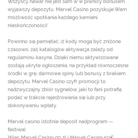
Wszyscy nawar nie jest sam w w piwnicy bonusem
wyjąwszy depozytu.
Marvel Casino pozyskuje Wam
możliwość spotkania każdego kamieni
nieskończoności!
Powinno się pamiętać, iż kody mogą być zniżone
czasowo, zaś katalogów aktywacja zależy od
regulaminu kasyna. Dzięki niemu aktywizowane
zostają ukryte ogłoszenia, na przykład równoczesne
środki w grę, darmowe spiny lub bonusy z brakiem
depozytu. Marvel Casino szyfr promocji to
nadzwyczajny zbiór sygnałów, jaki to fani potrafią
podać w trakcie rejestrowania się lub przy
dokonywaniu wpłaty.
Marvel casino istotnie deposit nadprogram —
festiwal
Więc Marvel Casino 90 zl i Marvel Casino 50€