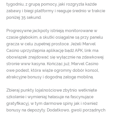
tygodniu, z grupą pomocy, jaki rozgryzła każde
zabawy i biegi platformy i reaguje średnio w trakcie
poniżej 35 sekund.
Progresywne jackpoty istnieją monitorowane w
czasie głębokim, a skutki osiągalne są przy panelu
gracza w celu zupełnej prostoce. Jeżeli Marvel
Casino uprzystępnia aplikację bądź APK, link ma
obowiązek znajdować się wyłącznie na zdawkowej
stronie www kasyna. Kończąc już, Marvel Casino
owe podest, która wiąże ogromny dobór konsol,
atrakcyjne bonusy i dogodną załogę mobilną.
Zbieraj punkty lojalnościowe zbytnio wetknięte
szkolenie i wymieniaj hałasuje na fascynujące
gratyfikacyj, w tym darmowe spiny jak i również
bonusy na depozyty. Dodatkowo, gwoli porządnych