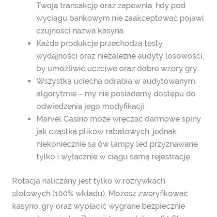
Twoją transakcję oraz zapewnia, hdy pod
wyciągu bankowym nie zaakceptować pojawi
czujności nazwa kasyna.
Każde produkcje przechodzą testy
wydajności oraz niezależne audyty losowości,
by umożliwić uczciwe oraz dobre wzory gry.
Wszystka uciecha odrabia w audytowanym
algorytmie – my nie posiadamy dostępu do
odwiedzenia jego modyfikacji.
Marvel Casino może wręczać darmowe spiny
jak cząstka plików rabatowych, jednak
niekoniecznie są ów lampy led przyznawane
tylko i wyłącznie w ciągu samą rejestrację.
Rotacja naliczany jest tylko w rozrywkach
slotowych (100% wkładu). Możesz zweryfikować
kasyno, gry oraz wypłacić wygrane bezpiecznie