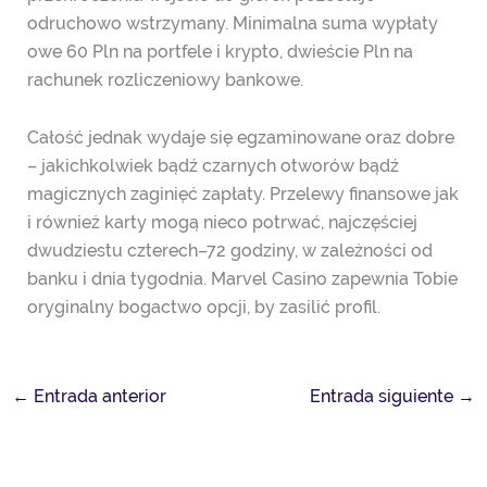
odruchowo wstrzymany. Minimalna suma wypłaty
owe 60 Pln na portfele i krypto, dwieście Pln na
rachunek rozliczeniowy bankowe.
Całość jednak wydaje się egzaminowane oraz dobre
– jakichkolwiek bądź czarnych otworów bądź
magicznych zaginięć zapłaty. Przelewy finansowe jak
i również karty mogą nieco potrwać, najczęściej
dwudziestu czterech–72 godziny, w zależności od
banku i dnia tygodnia. Marvel Casino zapewnia Tobie
oryginalny bogactwo opcji, by zasilić profil.
←
Entrada anterior
Entrada siguiente
→