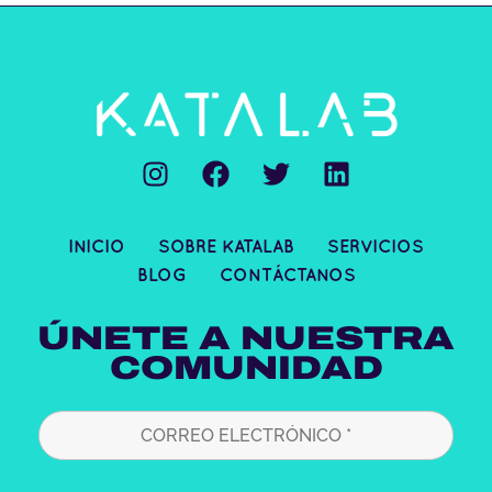
I
F
T
L
n
a
w
i
s
c
i
n
t
e
t
k
INICIO
SOBRE KATALAB
SERVICIOS
a
b
t
e
BLOG
CONTÁCTANOS
g
o
e
d
r
o
r
i
ÚNETE A NUESTRA
a
k
n
COMUNIDAD
m