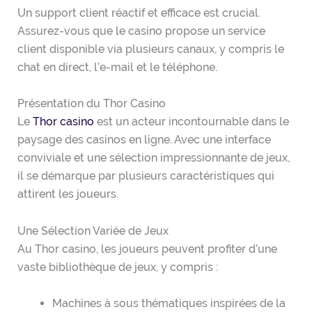
Un support client réactif et efficace est crucial.
Assurez-vous que le casino propose un service
client disponible via plusieurs canaux, y compris le
chat en direct, l’e-mail et le téléphone.
Présentation du Thor Casino
Le
Thor casino
est un acteur incontournable dans le
paysage des casinos en ligne. Avec une interface
conviviale et une sélection impressionnante de jeux,
il se démarque par plusieurs caractéristiques qui
attirent les joueurs.
Une Sélection Variée de Jeux
Au Thor casino, les joueurs peuvent profiter d’une
vaste bibliothèque de jeux, y compris :
Machines à sous thématiques inspirées de la