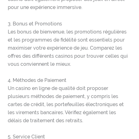
pour une expérience immersive.
3. Bonus et Promotions
Les bonus de bienvenue, les promotions régulières
et les programmes de fidélité sont essentiels pour
maximiser votre expérience de jeu. Comparez les
offres des différents casinos pour trouver celles qui
vous conviennent le mieux.
4. Méthodes de Paiement
Un casino en ligne de qualité doit proposer
plusieurs méthodes de paiement, y compris les
cartes de crédit, les portefeuilles électroniques et
les virements bancaires. Vérifiez également les
délais de traitement des retraits.
5. Service Client