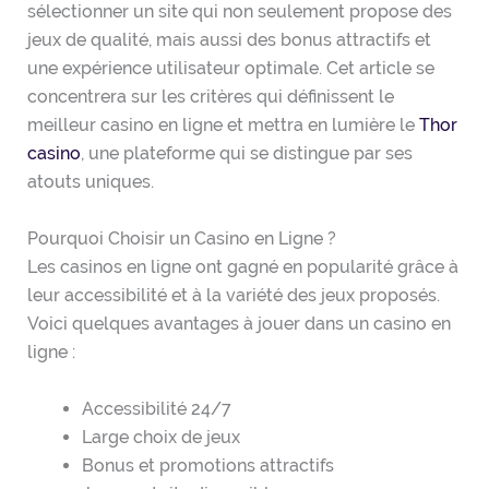
sélectionner un site qui non seulement propose des
jeux de qualité, mais aussi des bonus attractifs et
une expérience utilisateur optimale. Cet article se
concentrera sur les critères qui définissent le
meilleur casino en ligne et mettra en lumière le
Thor
casino
, une plateforme qui se distingue par ses
atouts uniques.
Pourquoi Choisir un Casino en Ligne ?
Les casinos en ligne ont gagné en popularité grâce à
leur accessibilité et à la variété des jeux proposés.
Voici quelques avantages à jouer dans un casino en
ligne :
Accessibilité 24/7
Large choix de jeux
Bonus et promotions attractifs