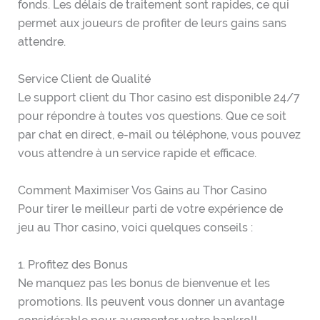
fonds. Les délais de traitement sont rapides, ce qui
permet aux joueurs de profiter de leurs gains sans
attendre.
Service Client de Qualité
Le support client du Thor casino est disponible 24/7
pour répondre à toutes vos questions. Que ce soit
par chat en direct, e-mail ou téléphone, vous pouvez
vous attendre à un service rapide et efficace.
Comment Maximiser Vos Gains au Thor Casino
Pour tirer le meilleur parti de votre expérience de
jeu au Thor casino, voici quelques conseils :
1. Profitez des Bonus
Ne manquez pas les bonus de bienvenue et les
promotions. Ils peuvent vous donner un avantage