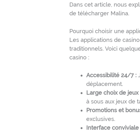
Dans cet article, nous exp
de télécharger Malina.
Pourquoi choisir une appli
Les applications de casino
traditionnels. Voici quelq
casino :
Accessibilité 24/7 :
J
déplacement.
Large choix de jeux 
à sous aux jeux de t
Promotions et bonus
exclusives.
Interface conviviale 