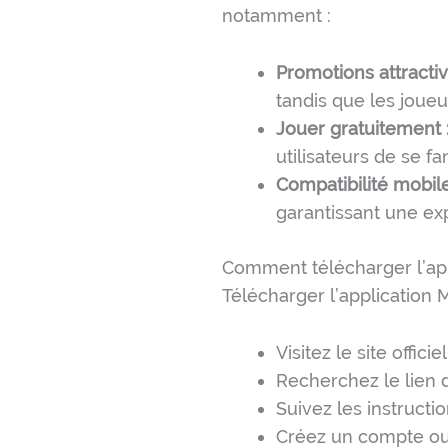
notamment :
Promotions attractiv
tandis que les joue
Jouer gratuitement 
utilisateurs de se f
Compatibilité mobile
garantissant une exp
Comment télécharger l’app
Télécharger l’application M
Visitez le site offici
Recherchez le lien 
Suivez les instructio
Créez un compte ou