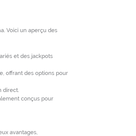
a. Voici un aperçu des
riés et des jackpots
te, offrant des options pour
 direct.
cialement conçus pour
eux avantages,