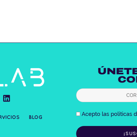
ÚNETE
CO
L
i
n
Acepto las politicas
k
RVICIOS
BLOG
e
S
d