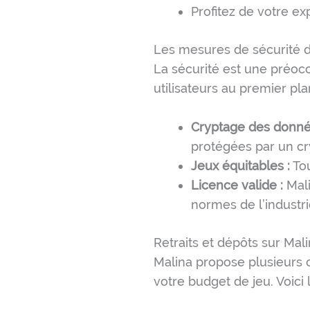
Profitez de votre ex
Les mesures de sécurité 
La sécurité est une préocc
utilisateurs au premier pl
Cryptage des donné
protégées par un c
Jeux équitables :
Tou
Licence valide :
Mali
normes de l’industri
Retraits et dépôts sur Mal
Malina propose plusieurs op
votre budget de jeu. Voici