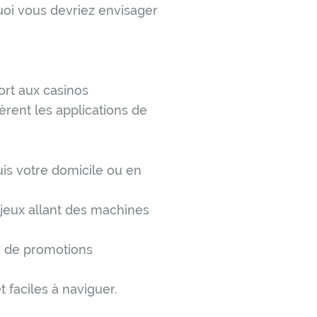
quoi vous devriez envisager
ort aux casinos
èrent les applications de
uis votre domicile ou en
jeux allant des machines
er de promotions
 faciles à naviguer.