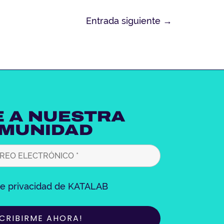
Entrada siguiente
→
 A NUESTRA
MUNIDAD
 de privacidad de KATALAB