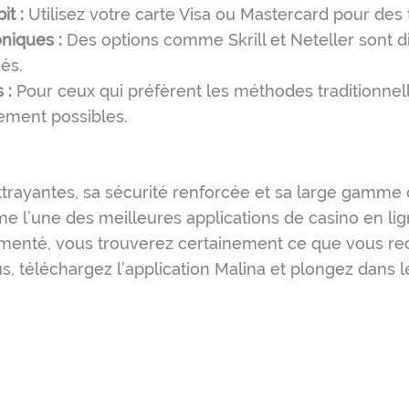
it :
Utilisez votre carte Visa ou Mastercard pour des 
oniques :
Des options comme Skrill et Neteller sont d
és.
 :
Pour ceux qui préfèrent les méthodes traditionnel
ement possibles.
ttrayantes, sa sécurité renforcée et sa large gamme d
e l’une des meilleures applications de casino en li
menté, vous trouverez certainement ce que vous re
us, téléchargez l’application Malina et plongez dans