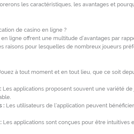
lorerons les caractéristiques, les avantages et pour
cation de casino en ligne ?
 en ligne offrent une multitude d’avantages par rapp
ues raisons pour lesquelles de nombreux joueurs préf
ouez à tout moment et en tout lieu, que ce soit dep
:
Les applications proposent souvent une variété de 
able.
 :
Les utilisateurs de l’application peuvent bénéfici
:
Les applications sont conçues pour être intuitives et