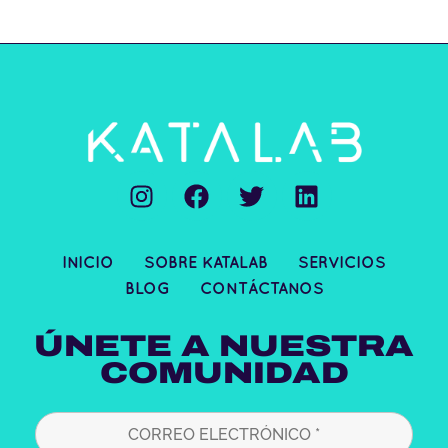
I
F
T
L
n
a
w
i
s
c
i
n
t
e
t
k
INICIO
SOBRE KATALAB
SERVICIOS
a
b
t
e
BLOG
CONTÁCTANOS
g
o
e
d
r
o
r
i
ÚNETE A NUESTRA
a
k
n
COMUNIDAD
m