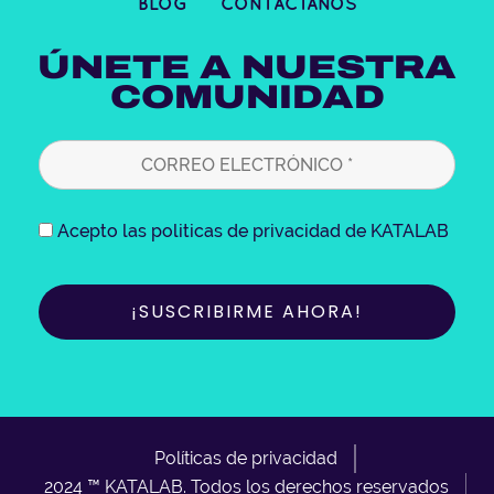
BLOG
CONTÁCTANOS
g
o
e
d
r
o
r
i
ÚNETE A NUESTRA
a
k
n
COMUNIDAD
m
Acepto las politicas de privacidad de KATALAB
Políticas de privacidad
2024 ™ KATALAB. Todos los derechos reservados