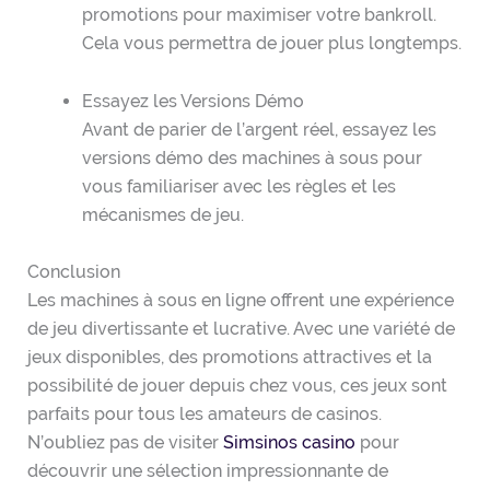
promotions pour maximiser votre bankroll.
Cela vous permettra de jouer plus longtemps.
Essayez les Versions Démo
Avant de parier de l’argent réel, essayez les
versions démo des machines à sous pour
vous familiariser avec les règles et les
mécanismes de jeu.
Conclusion
Les machines à sous en ligne offrent une expérience
de jeu divertissante et lucrative. Avec une variété de
jeux disponibles, des promotions attractives et la
possibilité de jouer depuis chez vous, ces jeux sont
parfaits pour tous les amateurs de casinos.
N’oubliez pas de visiter
Simsinos casino
pour
découvrir une sélection impressionnante de