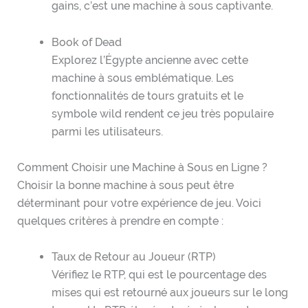
gains, c’est une machine à sous captivante.
Book of Dead
Explorez l’Égypte ancienne avec cette
machine à sous emblématique. Les
fonctionnalités de tours gratuits et le
symbole wild rendent ce jeu très populaire
parmi les utilisateurs.
Comment Choisir une Machine à Sous en Ligne ?
Choisir la bonne machine à sous peut être
déterminant pour votre expérience de jeu. Voici
quelques critères à prendre en compte :
Taux de Retour au Joueur (RTP)
Vérifiez le RTP, qui est le pourcentage des
mises qui est retourné aux joueurs sur le long