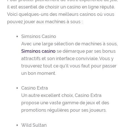
il est essentiel de choisir un casino en ligne réputé.
Voici quelques-uns des meilleurs casinos où vous
pouvez jouer aux machines à sous :
Simsinos Casino
Avec une large sélection de machines à sous,
Simsinos casino
se démarque par ses bonus
attractifs et son interface conviviale. Vous y
trouverez tout ce qu’il vous faut pour passer
un bon moment.
Casino Extra
Un autre excellent choix, Casino Extra
propose une vaste gamme de jeux et des
promotions régulières pour ses joueurs.
Wild Sultan