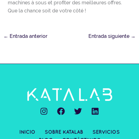
machines à sous et profiter des meilleures offres.
Que la chance soit de votre côté !
←
Entrada anterior
Entrada siguiente
→
I
F
T
L
n
a
w
i
s
c
i
n
t
e
t
k
INICIO
SOBRE KATALAB
SERVICIOS
a
b
t
e