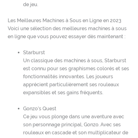
de jeu.
Les Meilleures Machines à Sous en Ligne en 2023
Voici une sélection des meilleures machines à sous
en ligne que vous pouvez essayer dès maintenant :
Starburst
Un classique des machines à sous, Starburst
est connu pour ses graphismes colorés et ses
fonctionnalités innovantes. Les joueurs
apprécient particulièrement ses rouleaux
expansibles et ses gains fréquents.
Gonzo’s Quest
Ce jeu vous plonge dans une aventure avec
son personnage principal, Gonzo. Avec ses
rouleaux en cascade et son multiplicateur de