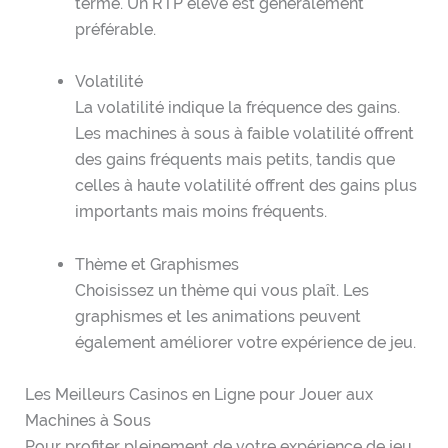
terme. Un RTP élevé est généralement
préférable.
Volatilité
La volatilité indique la fréquence des gains.
Les machines à sous à faible volatilité offrent
des gains fréquents mais petits, tandis que
celles à haute volatilité offrent des gains plus
importants mais moins fréquents.
Thème et Graphismes
Choisissez un thème qui vous plaît. Les
graphismes et les animations peuvent
également améliorer votre expérience de jeu.
Les Meilleurs Casinos en Ligne pour Jouer aux
Machines à Sous
Pour profiter pleinement de votre expérience de jeu,