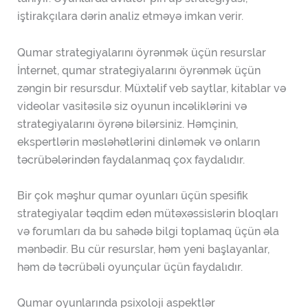
iştirakçılara dərin analiz etməyə imkan verir.
Qumar strategiyalarını öyrənmək üçün resurslar
İnternet, qumar strategiyalarını öyrənmək üçün
zəngin bir resursdur. Müxtəlif veb saytlar, kitablar və
videolar vasitəsilə siz oyunun incəliklərini və
strategiyalarını öyrənə bilərsiniz. Həmçinin,
ekspertlərin məsləhətlərini dinləmək və onların
təcrübələrindən faydalanmaq çox faydalıdır.
Bir çok məşhur qumar oyunları üçün spesifik
strategiyalar təqdim edən mütəxəssislərin bloqları
və forumları da bu sahədə bilgi toplamaq üçün əla
mənbədir. Bu cür resurslar, həm yeni başlayanlar,
həm də təcrübəli oyunçular üçün faydalıdır.
Qumar oyunlarında psixoloji aspektlər