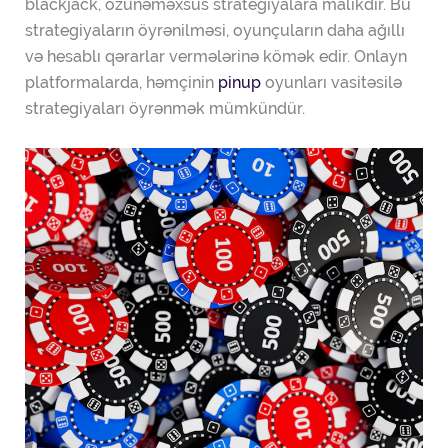
blackjack, özünəməxsus strategiyalara malikdir. Bu
strategiyaların öyrənilməsi, oyunçuların daha ağıllı
və hesablı qərarlar vermələrinə kömək edir. Onlayn
platformalarda, həmçinin
pinup
oyunları vasitəsilə
strategiyaları öyrənmək mümkündür.