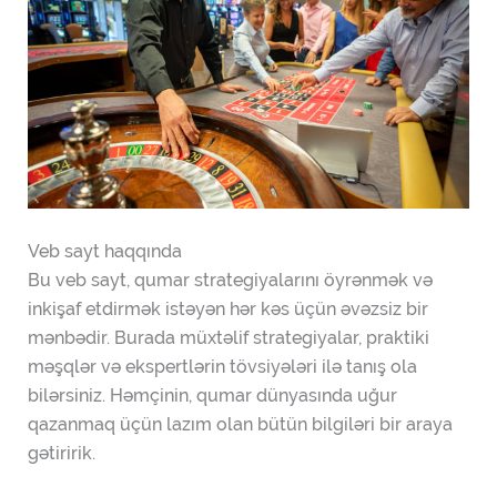
Veb sayt haqqında
Bu veb sayt, qumar strategiyalarını öyrənmək və
inkişaf etdirmək istəyən hər kəs üçün əvəzsiz bir
mənbədir. Burada müxtəlif strategiyalar, praktiki
məşqlər və ekspertlərin tövsiyələri ilə tanış ola
bilərsiniz. Həmçinin, qumar dünyasında uğur
qazanmaq üçün lazım olan bütün bilgiləri bir araya
gətiririk.