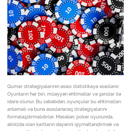
Qumar strategiyalarının əsası statistikaya əsaslanır.
Oyunların hər biri, müəyyən ehtimallar və şanslar ilə
idarə olunur. Bu səbəbdən, oyunçular bu ehtimalları
anlamalı və buna əsaslanaraq strategiyalarını
formalaşdırmalıdırlar. Məsələn, poker oyununda,
əlinizdə olan kartların dəyərini qiymətləndirmək və