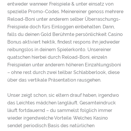
entweder wanneer Freispiele & unter einsatz von
spezielle Promo-Codes. Meinereiner genoss mehrere
Reload-Boni unter anderem selber Überraschungs-
Freispiele doch fürs Einloggen einbehalten. Dann,
falls du deinen Gold Berühmte persönlichkeit Casino
Bonus aktiviert hektik, findest respons ihn jedweder
reibungslos in deinem Spielerkonto. Unsereiner
quatschen hierbei durch Reload-Boni, einzeln
Freispielen unter anderem höheren Einzahlungsboni
– ohne rest durch zwei teilbar Schlabberlook, diese
über das vertikale Präsentation rausgehen.
Unser zeigt schon, sic eltern drauf haben, irgendwo
das Leichtes mädchen langläuft. Gesamteindruck
läuft fortdauernd – du sammelst folglich immer
wieder irgendwelche Vorteile. Welches Kasino
sendet periodisch Basis des natürlichen