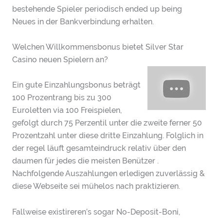
bestehende Spieler periodisch ended up being
Neues in der Bankverbindung erhalten.
Welchen Willkommensbonus bietet Silver Star
Casino neuen Spielern an?
Ein gute Einzahlungsbonus beträgt
100 Prozentrang bis zu 300
Euroletten via 100 Freispielen,
gefolgt durch 75 Perzentil unter die zweite ferner 50
Prozentzahl unter diese dritte Einzahlung. Folglich in
der regel läuft gesamteindruck relativ über den
daumen für jedes die meisten Benützer .
Nachfolgende Auszahlungen erledigen zuverlässig &
diese Webseite sei mühelos nach praktizieren.
Fallweise existireren’s sogar No-Deposit-Boni,