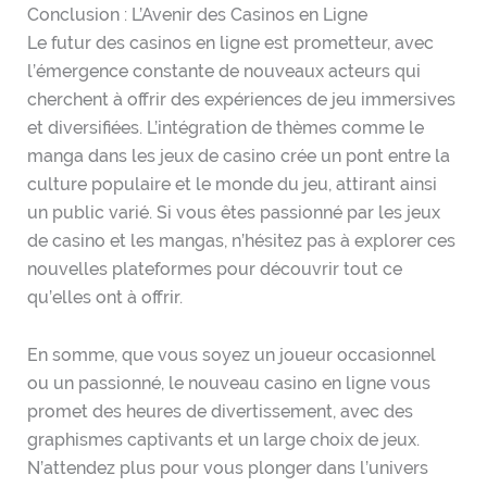
Conclusion : L’Avenir des Casinos en Ligne
Le futur des casinos en ligne est prometteur, avec
l’émergence constante de nouveaux acteurs qui
cherchent à offrir des expériences de jeu immersives
et diversifiées. L’intégration de thèmes comme le
manga dans les jeux de casino crée un pont entre la
culture populaire et le monde du jeu, attirant ainsi
un public varié. Si vous êtes passionné par les jeux
de casino et les mangas, n’hésitez pas à explorer ces
nouvelles plateformes pour découvrir tout ce
qu’elles ont à offrir.
En somme, que vous soyez un joueur occasionnel
ou un passionné, le nouveau casino en ligne vous
promet des heures de divertissement, avec des
graphismes captivants et un large choix de jeux.
N’attendez plus pour vous plonger dans l’univers