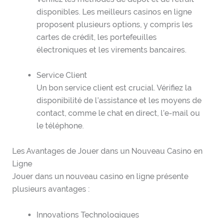
disponibles. Les meilleurs casinos en ligne
proposent plusieurs options, y compris les
cartes de crédit, les portefeuilles
électroniques et les virements bancaires.
Service Client
Un bon service client est crucial. Vérifiez la
disponibilité de l’assistance et les moyens de
contact, comme le chat en direct, l’e-mail ou
le téléphone.
Les Avantages de Jouer dans un Nouveau Casino en
Ligne
Jouer dans un nouveau casino en ligne présente
plusieurs avantages :
Innovations Technologiques