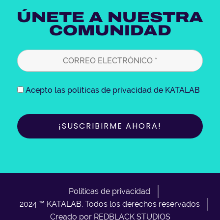
r
o
r
i
ÚNETE A NUESTRA
a
k
n
COMUNIDAD
m
Acepto las politicas de privacidad de KATALAB
Políticas de privacidad
2024 ™ KATALAB. Todos los derechos reservados
Creado por REDBLACK STUDIOS