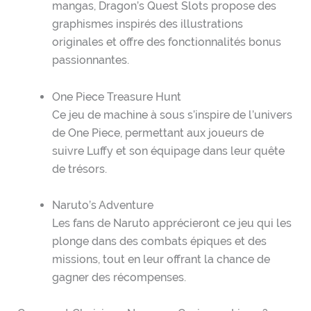
mangas, Dragon’s Quest Slots propose des
graphismes inspirés des illustrations
originales et offre des fonctionnalités bonus
passionnantes.
One Piece Treasure Hunt
Ce jeu de machine à sous s’inspire de l’univers
de One Piece, permettant aux joueurs de
suivre Luffy et son équipage dans leur quête
de trésors.
Naruto’s Adventure
Les fans de Naruto apprécieront ce jeu qui les
plonge dans des combats épiques et des
missions, tout en leur offrant la chance de
gagner des récompenses.