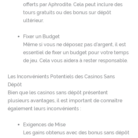
offerts par Aphrodite. Cela peut inclure des
tours gratuits ou des bonus sur dépôt
ultérieur.
Fixer un Budget
Même si vous ne déposez pas d’argent, il est
essentiel de fixer un budget pour votre temps
de jeu. Cela vous aidera à rester responsable.
Les Inconvénients Potentiels des Casinos Sans
Dépôt
Bien que les casinos sans dépôt présentent
plusieurs avantages, il est important de connaître
également leurs inconvénients :
Exigences de Mise
Les gains obtenus avec des bonus sans dépôt