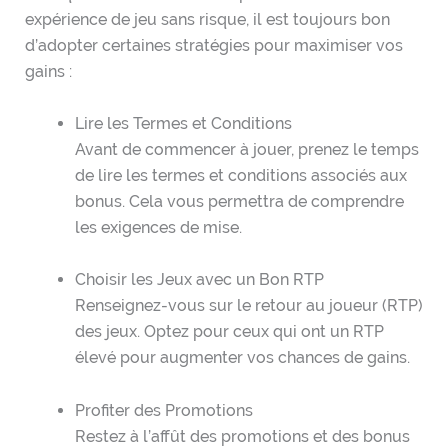
expérience de jeu sans risque, il est toujours bon
d’adopter certaines stratégies pour maximiser vos
gains :
Lire les Termes et Conditions
Avant de commencer à jouer, prenez le temps
de lire les termes et conditions associés aux
bonus. Cela vous permettra de comprendre
les exigences de mise.
Choisir les Jeux avec un Bon RTP
Renseignez-vous sur le retour au joueur (RTP)
des jeux. Optez pour ceux qui ont un RTP
élevé pour augmenter vos chances de gains.
Profiter des Promotions
Restez à l’affût des promotions et des bonus