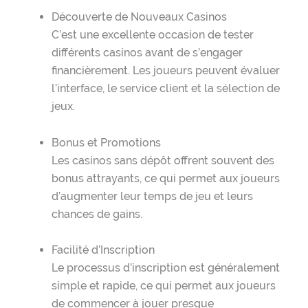
Découverte de Nouveaux Casinos
C’est une excellente occasion de tester
différents casinos avant de s’engager
financièrement. Les joueurs peuvent évaluer
l’interface, le service client et la sélection de
jeux.
Bonus et Promotions
Les casinos sans dépôt offrent souvent des
bonus attrayants, ce qui permet aux joueurs
d’augmenter leur temps de jeu et leurs
chances de gains.
Facilité d’Inscription
Le processus d’inscription est généralement
simple et rapide, ce qui permet aux joueurs
de commencer à jouer presque