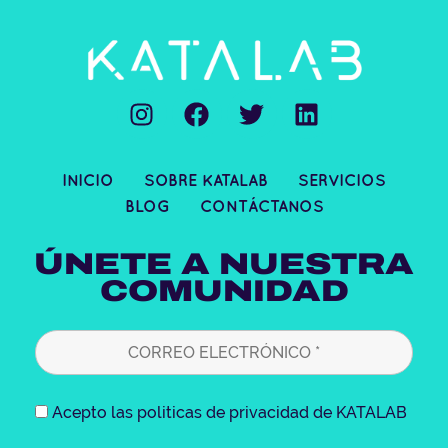
I
F
T
L
n
a
w
i
s
c
i
n
t
e
t
k
INICIO
SOBRE KATALAB
SERVICIOS
a
b
t
e
BLOG
CONTÁCTANOS
g
o
e
d
r
o
r
i
ÚNETE A NUESTRA
a
k
n
COMUNIDAD
m
Acepto las politicas de privacidad de KATALAB