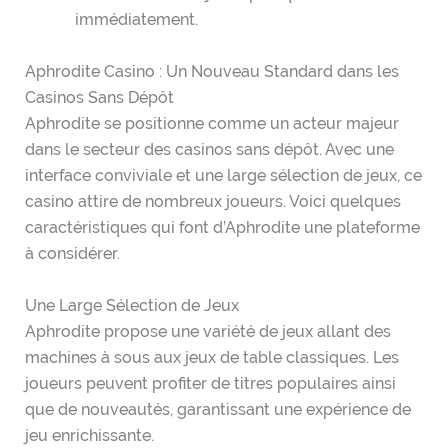
immédiatement.
Aphrodite Casino : Un Nouveau Standard dans les
Casinos Sans Dépôt
Aphrodite se positionne comme un acteur majeur
dans le secteur des casinos sans dépôt. Avec une
interface conviviale et une large sélection de jeux, ce
casino attire de nombreux joueurs. Voici quelques
caractéristiques qui font d’Aphrodite une plateforme
à considérer.
Une Large Sélection de Jeux
Aphrodite propose une variété de jeux allant des
machines à sous aux jeux de table classiques. Les
joueurs peuvent profiter de titres populaires ainsi
que de nouveautés, garantissant une expérience de
jeu enrichissante.