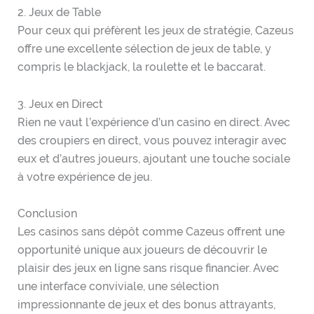
2. Jeux de Table
Pour ceux qui préfèrent les jeux de stratégie, Cazeus
offre une excellente sélection de jeux de table, y
compris le blackjack, la roulette et le baccarat.
3. Jeux en Direct
Rien ne vaut l’expérience d’un casino en direct. Avec
des croupiers en direct, vous pouvez interagir avec
eux et d’autres joueurs, ajoutant une touche sociale
à votre expérience de jeu.
Conclusion
Les casinos sans dépôt comme Cazeus offrent une
opportunité unique aux joueurs de découvrir le
plaisir des jeux en ligne sans risque financier. Avec
une interface conviviale, une sélection
impressionnante de jeux et des bonus attrayants,