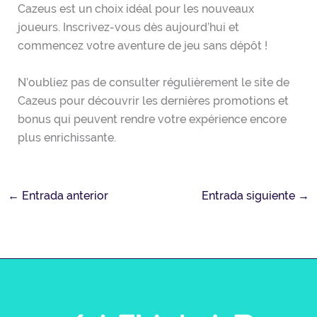
Cazeus est un choix idéal pour les nouveaux
joueurs. Inscrivez-vous dès aujourd’hui et
commencez votre aventure de jeu sans dépôt !
N’oubliez pas de consulter régulièrement le site de
Cazeus pour découvrir les dernières promotions et
bonus qui peuvent rendre votre expérience encore
plus enrichissante.
←
Entrada anterior
Entrada siguiente
→