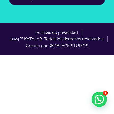
Políticas de privacidad
2024 ™ KATALAB. Todos los derechos reservados
Creado por REDBLACK STUDIOS
1