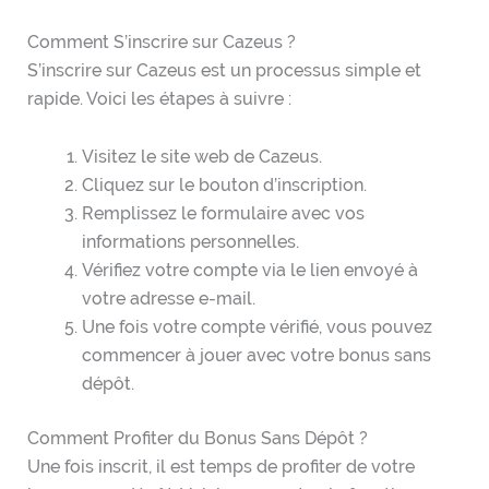
Comment S’inscrire sur Cazeus ?
S’inscrire sur Cazeus est un processus simple et
rapide. Voici les étapes à suivre :
Visitez le site web de Cazeus.
Cliquez sur le bouton d’inscription.
Remplissez le formulaire avec vos
informations personnelles.
Vérifiez votre compte via le lien envoyé à
votre adresse e-mail.
Une fois votre compte vérifié, vous pouvez
commencer à jouer avec votre bonus sans
dépôt.
Comment Profiter du Bonus Sans Dépôt ?
Une fois inscrit, il est temps de profiter de votre