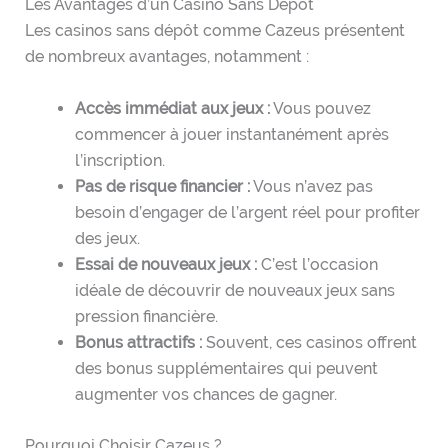
Les Avantages d’un Casino Sans Dépôt
Les casinos sans dépôt comme Cazeus présentent
de nombreux avantages, notamment :
Accès immédiat aux jeux :
Vous pouvez
commencer à jouer instantanément après
l’inscription.
Pas de risque financier :
Vous n’avez pas
besoin d’engager de l’argent réel pour profiter
des jeux.
Essai de nouveaux jeux :
C’est l’occasion
idéale de découvrir de nouveaux jeux sans
pression financière.
Bonus attractifs :
Souvent, ces casinos offrent
des bonus supplémentaires qui peuvent
augmenter vos chances de gagner.
Pourquoi Choisir Cazeus ?