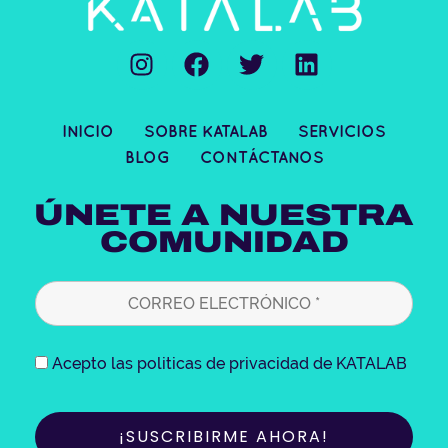
I
F
T
L
n
a
w
i
s
c
i
n
t
e
t
k
INICIO
SOBRE KATALAB
SERVICIOS
a
b
t
e
BLOG
CONTÁCTANOS
g
o
e
d
r
o
r
i
ÚNETE A NUESTRA
a
k
n
COMUNIDAD
m
Acepto las politicas de privacidad de KATALAB