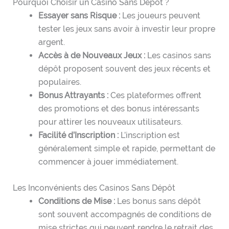
Pourquoi Choisir un Casino Sans Dépôt ?
Essayer sans Risque :
Les joueurs peuvent
tester les jeux sans avoir à investir leur propre
argent.
Accès à de Nouveaux Jeux :
Les casinos sans
dépôt proposent souvent des jeux récents et
populaires.
Bonus Attrayants :
Ces plateformes offrent
des promotions et des bonus intéressants
pour attirer les nouveaux utilisateurs.
Facilité d’Inscription :
L’inscription est
généralement simple et rapide, permettant de
commencer à jouer immédiatement.
Les Inconvénients des Casinos Sans Dépôt
Conditions de Mise :
Les bonus sans dépôt
sont souvent accompagnés de conditions de
mise strictes qui peuvent rendre le retrait des