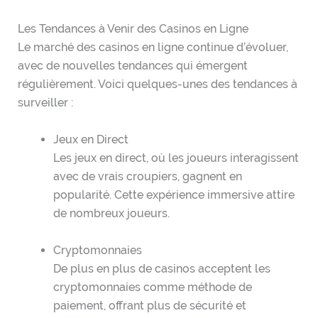
Les Tendances à Venir des Casinos en Ligne
Le marché des casinos en ligne continue d’évoluer,
avec de nouvelles tendances qui émergent
régulièrement. Voici quelques-unes des tendances à
surveiller :
Jeux en Direct
Les jeux en direct, où les joueurs interagissent
avec de vrais croupiers, gagnent en
popularité. Cette expérience immersive attire
de nombreux joueurs.
Cryptomonnaies
De plus en plus de casinos acceptent les
cryptomonnaies comme méthode de
paiement, offrant plus de sécurité et