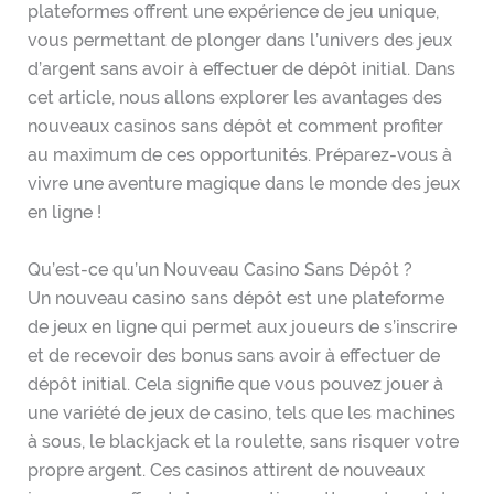
plateformes offrent une expérience de jeu unique,
vous permettant de plonger dans l’univers des jeux
d’argent sans avoir à effectuer de dépôt initial. Dans
cet article, nous allons explorer les avantages des
nouveaux casinos sans dépôt et comment profiter
au maximum de ces opportunités. Préparez-vous à
vivre une aventure magique dans le monde des jeux
en ligne !
Qu’est-ce qu’un Nouveau Casino Sans Dépôt ?
Un nouveau casino sans dépôt est une plateforme
de jeux en ligne qui permet aux joueurs de s’inscrire
et de recevoir des bonus sans avoir à effectuer de
dépôt initial. Cela signifie que vous pouvez jouer à
une variété de jeux de casino, tels que les machines
à sous, le blackjack et la roulette, sans risquer votre
propre argent. Ces casinos attirent de nouveaux