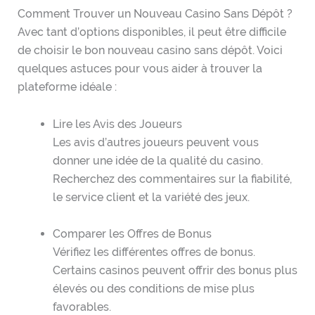
Comment Trouver un Nouveau Casino Sans Dépôt ?
Avec tant d’options disponibles, il peut être difficile
de choisir le bon nouveau casino sans dépôt. Voici
quelques astuces pour vous aider à trouver la
plateforme idéale :
Lire les Avis des Joueurs
Les avis d’autres joueurs peuvent vous
donner une idée de la qualité du casino.
Recherchez des commentaires sur la fiabilité,
le service client et la variété des jeux.
Comparer les Offres de Bonus
Vérifiez les différentes offres de bonus.
Certains casinos peuvent offrir des bonus plus
élevés ou des conditions de mise plus
favorables.