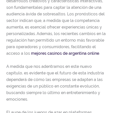
desarrollos creativos y características interactivas,
son fundamentales para captar la atención de una
audiencia ávida de sobresaltos. Los pronósticos del
sector indican que, a medida que la competencia
aumenta, es esencial ofrecer experiencias únicas y
personalizadas. Además, los recientes cambios en la
regulación han permitido un entorno más favorable
para operadores y consumidores, facilitando el
acceso a los
mejores casinos de argentina online
.
A medida que nos adentramos en este nuevo
capítulo, es evidente que el futuro de esta industria
dependerá de cómo las empresas se adapten a las
exigencias de un público en constante evolución,
buscando siempre lo último en entretenimiento y
emociones.
El auge de los juegos de azar en plataformas