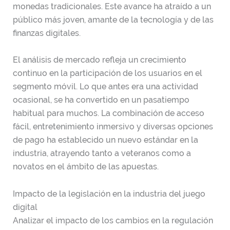
monedas tradicionales. Este avance ha atraído a un
público más joven, amante de la tecnología y de las
finanzas digitales.
El análisis de mercado refleja un crecimiento
continuo en la participación de los usuarios en el
segmento móvil. Lo que antes era una actividad
ocasional, se ha convertido en un pasatiempo
habitual para muchos. La combinación de acceso
fácil, entretenimiento inmersivo y diversas opciones
de pago ha establecido un nuevo estándar en la
industria, atrayendo tanto a veteranos como a
novatos en el ámbito de las apuestas.
Impacto de la legislación en la industria del juego
digital
Analizar el impacto de los cambios en la regulación