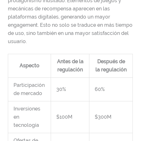
protagonismo inusitado. Elementos de juegos y
mecánicas de recompensa aparecen en las
plataformas digitales, generando un mayor
engagement. Esto no solo se traduce en más tiempo
de uso, sino también en una mayor satisfacción del
usuario.
Antes de la
Después de
Aspecto
regulación
la regulación
Participación
30%
60%
de mercado
Inversiones
en
$100M
$300M
tecnología
Ofertas de