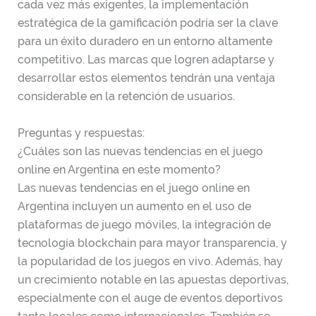
cada vez más exigentes, la implementación
estratégica de la gamificación podría ser la clave
para un éxito duradero en un entorno altamente
competitivo. Las marcas que logren adaptarse y
desarrollar estos elementos tendrán una ventaja
considerable en la retención de usuarios.
Preguntas y respuestas:
¿Cuáles son las nuevas tendencias en el juego
online en Argentina en este momento?
Las nuevas tendencias en el juego online en
Argentina incluyen un aumento en el uso de
plataformas de juego móviles, la integración de
tecnología blockchain para mayor transparencia, y
la popularidad de los juegos en vivo. Además, hay
un crecimiento notable en las apuestas deportivas,
especialmente con el auge de eventos deportivos