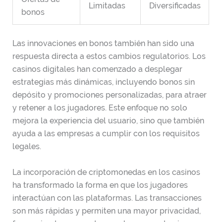
Limitadas
Diversificadas
bonos
Las innovaciones en bonos también han sido una
respuesta directa a estos cambios regulatorios. Los
casinos digitales han comenzado a desplegar
estrategias más dinámicas, incluyendo bonos sin
depósito y promociones personalizadas, para atraer
y retener a los jugadores. Este enfoque no solo
mejora la experiencia del usuario, sino que también
ayuda a las empresas a cumplir con los requisitos
legales.
La incorporación de criptomonedas en los casinos
ha transformado la forma en que los jugadores
interactúan con las plataformas. Las transacciones
son más rápidas y permiten una mayor privacidad,