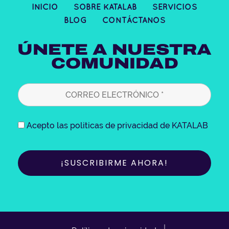
t
e
t
k
INICIO
SOBRE KATALAB
SERVICIOS
a
b
t
e
BLOG
CONTÁCTANOS
g
o
e
d
r
o
r
i
ÚNETE A NUESTRA
a
k
n
COMUNIDAD
m
Acepto las politicas de privacidad de KATALAB