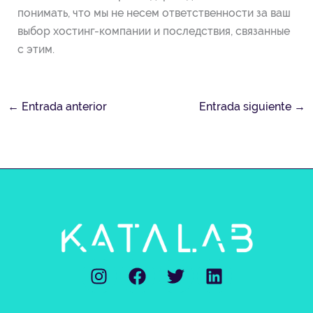
понимать, что мы не несем ответственности за ваш
выбор хостинг-компании и последствия, связанные
с этим.
←
Entrada anterior
Entrada siguiente
→
I
F
T
L
n
a
w
i
s
c
i
n