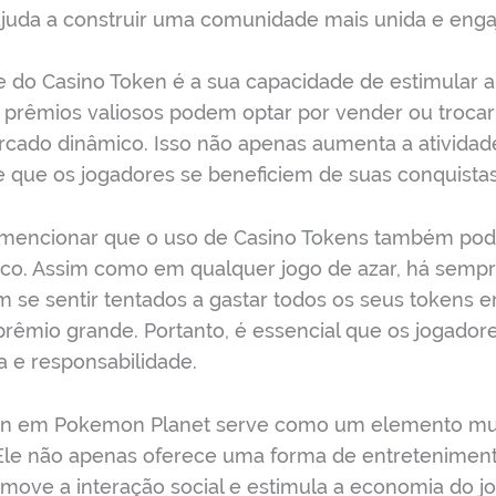
 ajuda a construir uma comunidade mais unida e enga
e do Casino Token é a sua capacidade de estimular 
prêmios valiosos podem optar por vender ou trocar
rcado dinâmico. Isso não apenas aumenta a ativida
que os jogadores se beneficiem de suas conquistas 
 mencionar que o uso de Casino Tokens também pode
o. Assim como em qualquer jogo de azar, há sempre
 se sentir tentados a gastar todos os seus tokens 
rêmio grande. Portanto, é essencial que os jogado
 e responsabilidade.
en em Pokemon Planet serve como um elemento mul
. Ele não apenas oferece uma forma de entretenimen
ve a interação social e estimula a economia do jo