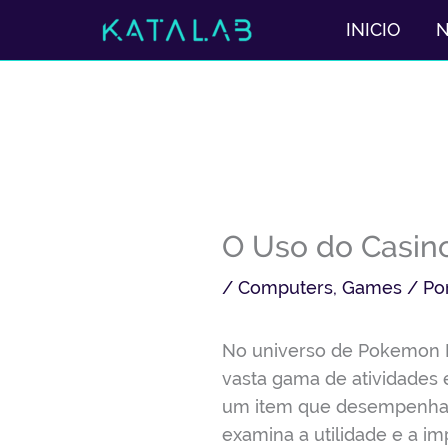
Ir
INICIO
al
contenido
O Uso do Casin
/
Computers, Games
/ Po
No universo de Pokemon 
vasta gama de atividades 
um item que desempenha u
examina a utilidade e a i