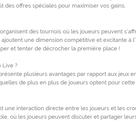
ffût des offres spéciales pour maximiser vos gains.
organisent des tournois où les joueurs peuvent s’af
is ajoutent une dimension compétitive et excitante à l
iper et tenter de décrocher la première place !
 Live ?
présente plusieurs avantages par rapport aux jeux en l
uelles de plus en plus de joueurs optent pour cette
t une interaction directe entre les joueurs et les cr
e, où les joueurs peuvent discuter et partager leurs