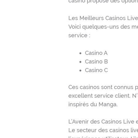
casino propose des options
Les Meilleurs Casinos Liv
Voici quelques-uns des mei
service :
Casino A
Casino B
Casino C
Ces casinos sont connus po
excellent service client. N
inspirés du Manga.
L’Avenir des Casinos Live
Le secteur des casinos li