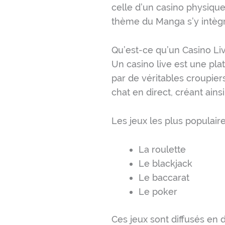
celle d’un casino physique
thème du Manga s’y intèg
Qu’est-ce qu’un Casino Li
Un casino live est une pla
par de véritables croupier
chat en direct, créant ain
Les jeux les plus populaire
La roulette
Le blackjack
Le baccarat
Le poker
Ces jeux sont diffusés en 