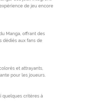
’expérience de jeu encore
du Manga, offrant des
s dédiés aux fans de
olorés et attrayants,
ante pour les joueurs.
ci quelques critères à