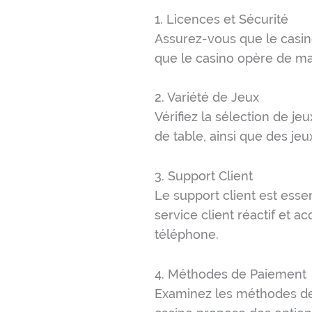
1. Licences et Sécurité
Assurez-vous que le casino
que le casino opère de ma
2. Variété de Jeux
Vérifiez la sélection de je
de table, ainsi que des jeu
3. Support Client
Le support client est esse
service client réactif et ac
téléphone.
4. Méthodes de Paiement
Examinez les méthodes de 