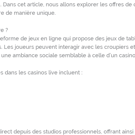
. Dans cet article, nous allons explorer les offres de
re de manière unique.
ve ?
teforme de jeux en ligne qui propose des jeux de ta
s. Les joueurs peuvent interagir avec les croupiers et
si une ambiance sociale semblable à celle d’un casino 
s dans les casinos live incluent :
direct depuis des studios professionnels, offrant ain