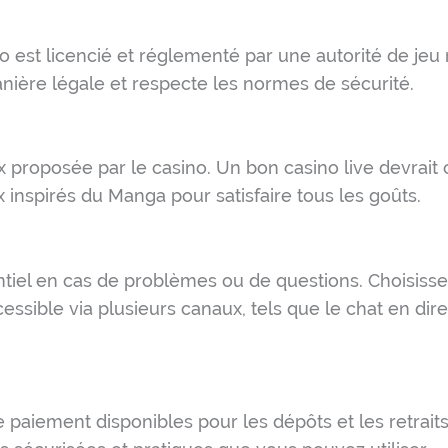
 est licencié et réglementé par une autorité de jeu 
nière légale et respecte les normes de sécurité.
ux proposée par le casino. Un bon casino live devrait o
x inspirés du Manga pour satisfaire tous les goûts.
ntiel en cas de problèmes ou de questions. Choisisse
cessible via plusieurs canaux, tels que le chat en direc
paiement disponibles pour les dépôts et les retrait