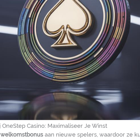
 OneStep Casino: Maximaliseer Je Winst
n
welkomstbonus
aan nieuwe spelers, waardoor ze k