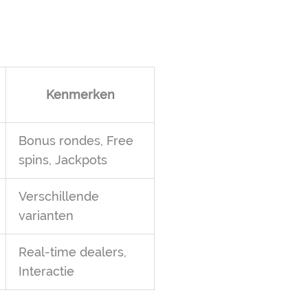
Kenmerken
Bonus rondes, Free
spins, Jackpots
Verschillende
varianten
Real-time dealers,
Interactie