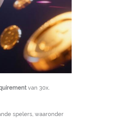
quirement
van 30x.
nde spelers, waaronder