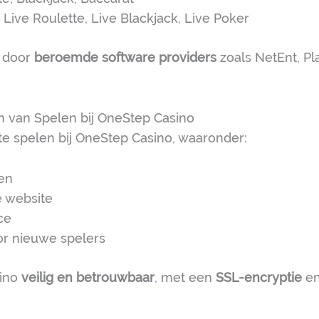
 Live Roulette, Live Blackjack, Live Poker
d door
beroemde software providers
zoals NetEnt, Pl
n van Spelen bij OneStep Casino
te spelen bij OneStep Casino, waaronder:
len
e website
ce
r nieuwe spelers
sino
veilig en betrouwbaar
, met een
SSL-encryptie
en