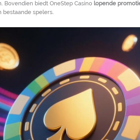
. Bovendien biedt OneStep Casino
lopende promoti
 bestaande spelers.