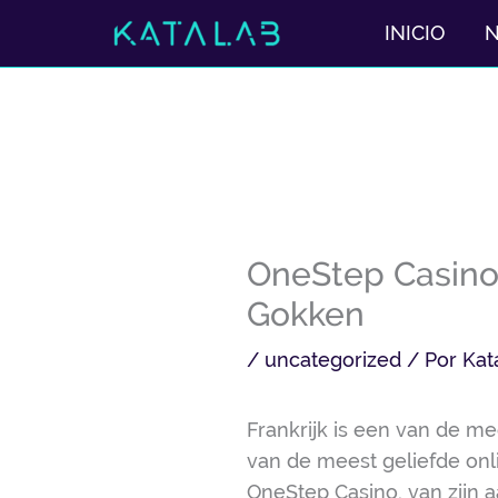
Ir
INICIO
al
contenido
OneStep Casino 
Gokken
/
uncategorized
/ Por
Kat
Frankrijk is een van de m
van de meest geliefde onlin
OneStep Casino, van zijn aa