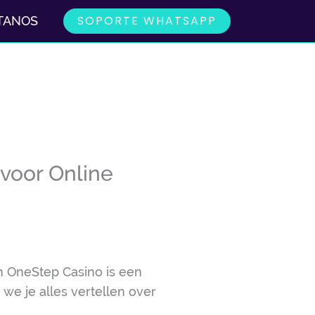
SOPORTE WHATSAPP
TANOS
 voor Online
n OneStep Casino is een
 we je alles vertellen over
.