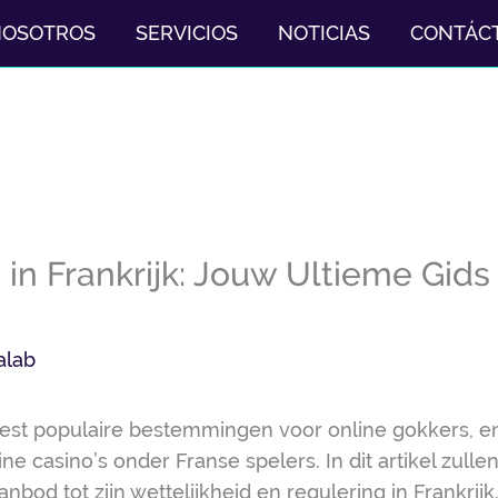
NOSOTROS
SERVICIOS
NOTICIAS
CONTÁC
in Frankrijk: Jouw Ultieme Gids
alab
eest populaire bestemmingen voor online gokkers, e
e casino’s onder Franse spelers. In dit artikel zullen
nbod tot zijn wettelijkheid en regulering in Frankrijk