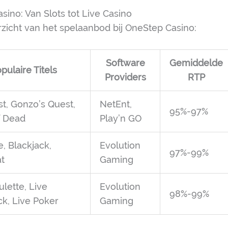
ino: Van Slots tot Live Casino
rzicht van het spelaanbod bij OneStep Casino:
Software
Gemiddelde
pulaire Titels
Providers
RTP
st, Gonzo’s Quest,
NetEnt,
95%-97%
f Dead
Play’n GO
e, Blackjack,
Evolution
97%-99%
t
Gaming
ulette, Live
Evolution
98%-99%
ck, Live Poker
Gaming