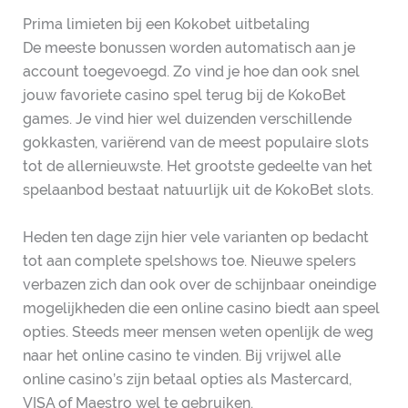
Prima limieten bij een Kokobet uitbetaling
De meeste bonussen worden automatisch aan je
account toegevoegd. Zo vind je hoe dan ook snel
jouw favoriete casino spel terug bij de KokoBet
games. Je vind hier wel duizenden verschillende
gokkasten, variërend van de meest populaire slots
tot de allernieuwste. Het grootste gedeelte van het
spelaanbod bestaat natuurlijk uit de KokoBet slots.
Heden ten dage zijn hier vele varianten op bedacht
tot aan complete spelshows toe. Nieuwe spelers
verbazen zich dan ook over de schijnbaar oneindige
mogelijkheden die een online casino biedt aan speel
opties. Steeds meer mensen weten openlijk de weg
naar het online casino te vinden. Bij vrijwel alle
online casino’s zijn betaal opties als Mastercard,
VISA of Maestro wel te gebruiken.