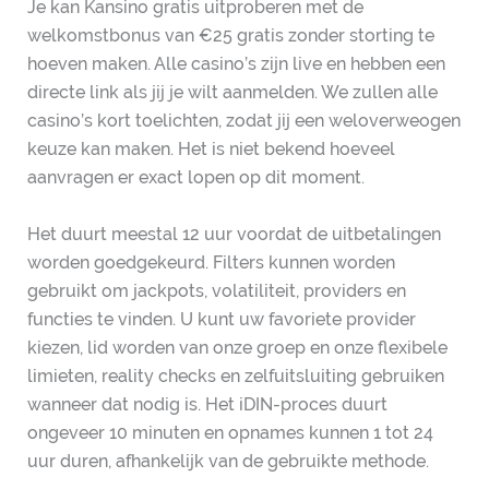
Je kan Kansino gratis uitproberen met de
welkomstbonus van €25 gratis zonder storting te
hoeven maken. Alle casino’s zijn live en hebben een
directe link als jij je wilt aanmelden. We zullen alle
casino’s kort toelichten, zodat jij een weloverweogen
keuze kan maken. Het is niet bekend hoeveel
aanvragen er exact lopen op dit moment.
Het duurt meestal 12 uur voordat de uitbetalingen
worden goedgekeurd. Filters kunnen worden
gebruikt om jackpots, volatiliteit, providers en
functies te vinden. U kunt uw favoriete provider
kiezen, lid worden van onze groep en onze flexibele
limieten, reality checks en zelfuitsluiting gebruiken
wanneer dat nodig is. Het iDIN-proces duurt
ongeveer 10 minuten en opnames kunnen 1 tot 24
uur duren, afhankelijk van de gebruikte methode.