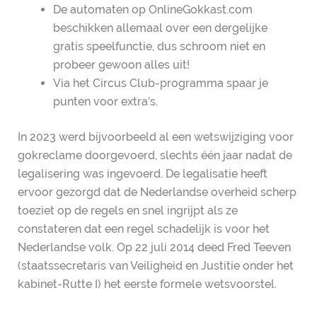
De automaten op OnlineGokkast.com
beschikken allemaal over een dergelijke
gratis speelfunctie, dus schroom niet en
probeer gewoon alles uit!
Via het Circus Club-programma spaar je
punten voor extra’s.
In 2023 werd bijvoorbeeld al een wetswijziging voor
gokreclame doorgevoerd, slechts één jaar nadat de
legalisering was ingevoerd. De legalisatie heeft
ervoor gezorgd dat de Nederlandse overheid scherp
toeziet op de regels en snel ingrijpt als ze
constateren dat een regel schadelijk is voor het
Nederlandse volk. Op 22 juli 2014 deed Fred Teeven
(staatssecretaris van Veiligheid en Justitie onder het
kabinet-Rutte I) het eerste formele wetsvoorstel.