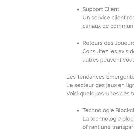
Support Client
Un service client ré
canaux de communi
Retours des Joueur
Consultez les avis 
autres peuvent vous
Les Tendances Émergentes
Le secteur des jeux en li
Voici quelques-unes des t
Technologie Blockc
La technologie bloc
offrant une transpa