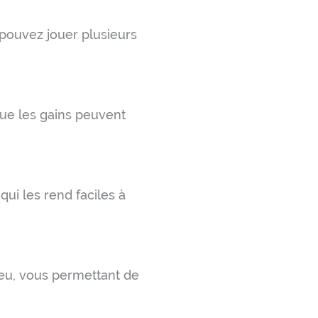
 pouvez jouer plusieurs
que les gains peuvent
qui les rend faciles à
jeu, vous permettant de