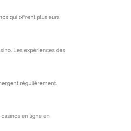
nos qui offrent plusieurs
asino. Les expériences des
mergent régulièrement.
 casinos en ligne en