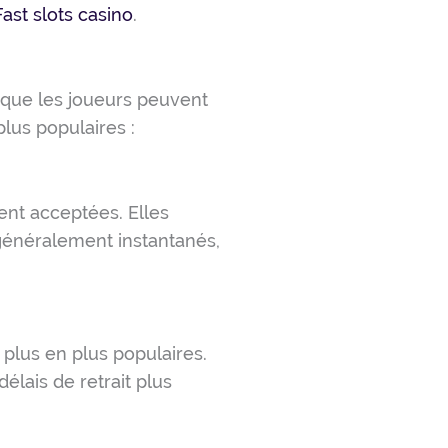
Fast slots casino
.
 que les joueurs peuvent
plus populaires :
ent acceptées. Elles
généralement instantanés,
e plus en plus populaires.
élais de retrait plus