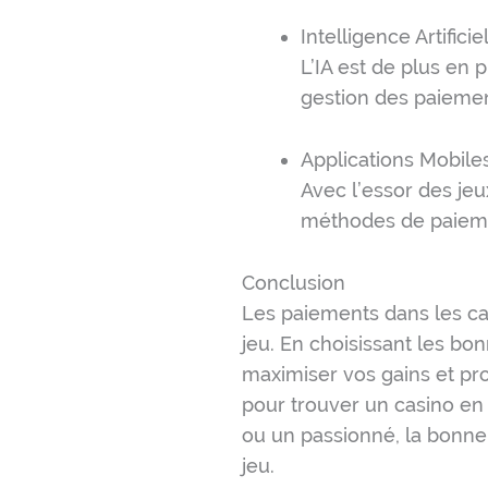
Intelligence Artificie
L’IA est de plus en 
gestion des paiemen
Applications Mobile
Avec l’essor des jeu
méthodes de paiemen
Conclusion
Les paiements dans les cas
jeu. En choisissant les b
maximiser vos gains et pro
pour trouver un casino en
ou un passionné, la bonne
jeu.