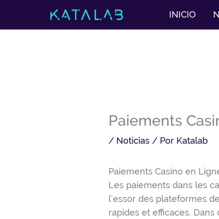
Ir
INICIO
al
contenido
Paiements Casin
/
Noticias
/ Por
Katalab
Paiements Casino en Ligne
Les paiements dans les cas
l’essor des plateformes de
rapides et efficaces. Dans 