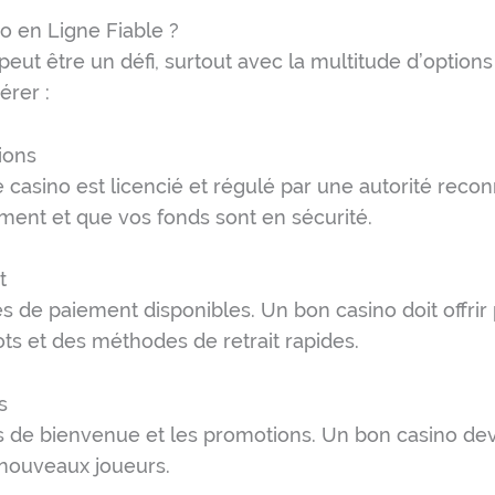
 en Ligne Fiable ?
peut être un défi, surtout avec la multitude d’options
érer :
ions
casino est licencié et régulé par une autorité recon
ment et que vos fonds sont en sécurité.
t
s de paiement disponibles. Un bon casino doit offrir 
ts et des méthodes de retrait rapides.
s
de bienvenue et les promotions. Un bon casino devrai
 nouveaux joueurs.