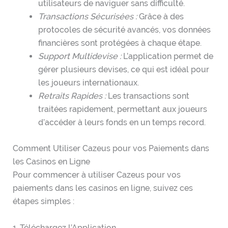
utilisateurs de naviguer sans difficulté.
Transactions Sécurisées :
Grâce à des
protocoles de sécurité avancés, vos données
financières sont protégées à chaque étape.
Support Multidevise :
L’application permet de
gérer plusieurs devises, ce qui est idéal pour
les joueurs internationaux.
Retraits Rapides :
Les transactions sont
traitées rapidement, permettant aux joueurs
d’accéder à leurs fonds en un temps record.
Comment Utiliser Cazeus pour vos Paiements dans
les Casinos en Ligne
Pour commencer à utiliser Cazeus pour vos
paiements dans les casinos en ligne, suivez ces
étapes simples :
1. Téléchargez l’Application