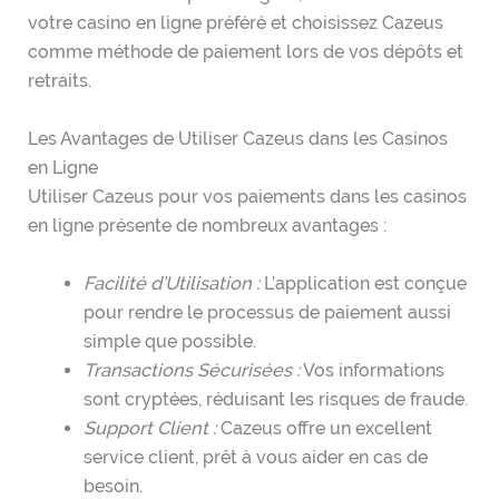
votre casino en ligne préféré et choisissez Cazeus
comme méthode de paiement lors de vos dépôts et
retraits.
Les Avantages de Utiliser Cazeus dans les Casinos
en Ligne
Utiliser Cazeus pour vos paiements dans les casinos
en ligne présente de nombreux avantages :
Facilité d’Utilisation :
L’application est conçue
pour rendre le processus de paiement aussi
simple que possible.
Transactions Sécurisées :
Vos informations
sont cryptées, réduisant les risques de fraude.
Support Client :
Cazeus offre un excellent
service client, prêt à vous aider en cas de
besoin.