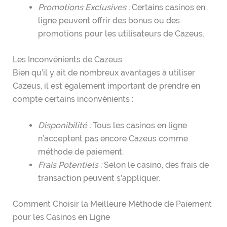
Promotions Exclusives :
Certains casinos en
ligne peuvent offrir des bonus ou des
promotions pour les utilisateurs de Cazeus.
Les Inconvénients de Cazeus
Bien qu’il y ait de nombreux avantages à utiliser
Cazeus, il est également important de prendre en
compte certains inconvénients :
Disponibilité :
Tous les casinos en ligne
n’acceptent pas encore Cazeus comme
méthode de paiement.
Frais Potentiels :
Selon le casino, des frais de
transaction peuvent s’appliquer.
Comment Choisir la Meilleure Méthode de Paiement
pour les Casinos en Ligne