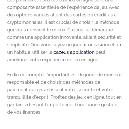
composante essentielle de l’expérience de jeu. Avec
des options variées allant des cartes de crédit aux
cryptomonnaies, il est crucial de choisir la méthode
qui vous convient le mieux. Cazeus se démarque
comme une application innovante, alliant sécurité et
simplicité. Que vous soyez un joueur occasionnel ou
un habitué, utiliser la
cazeus application
peut
améliorer votre expérience de jeu en ligne.
En fin de compte, l’important est de jouer de manière
responsable et de choisir des méthodes de
paiement qui garantissent votre sécurité et votre
tranquillité d’esprit. Profitez des jeux en ligne, tout en
gardant à l’esprit l’importance d’une bonne gestion
de vos finances.