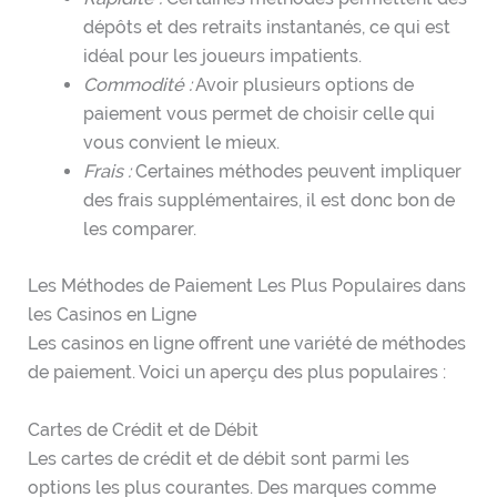
dépôts et des retraits instantanés, ce qui est
idéal pour les joueurs impatients.
Commodité :
Avoir plusieurs options de
paiement vous permet de choisir celle qui
vous convient le mieux.
Frais :
Certaines méthodes peuvent impliquer
des frais supplémentaires, il est donc bon de
les comparer.
Les Méthodes de Paiement Les Plus Populaires dans
les Casinos en Ligne
Les casinos en ligne offrent une variété de méthodes
de paiement. Voici un aperçu des plus populaires :
Cartes de Crédit et de Débit
Les cartes de crédit et de débit sont parmi les
options les plus courantes. Des marques comme