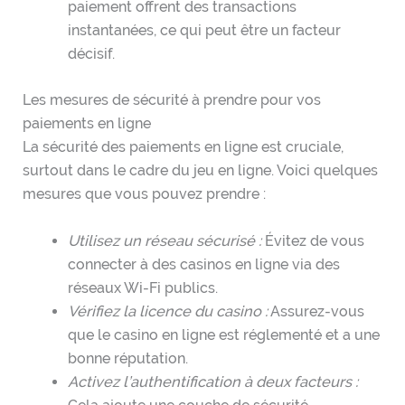
paiement offrent des transactions
instantanées, ce qui peut être un facteur
décisif.
Les mesures de sécurité à prendre pour vos
paiements en ligne
La sécurité des paiements en ligne est cruciale,
surtout dans le cadre du jeu en ligne. Voici quelques
mesures que vous pouvez prendre :
Utilisez un réseau sécurisé :
Évitez de vous
connecter à des casinos en ligne via des
réseaux Wi-Fi publics.
Vérifiez la licence du casino :
Assurez-vous
que le casino en ligne est réglementé et a une
bonne réputation.
Activez l’authentification à deux facteurs :