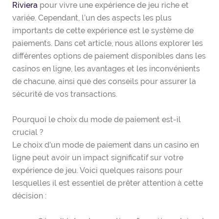
Riviera
pour vivre une expérience de jeu riche et
variée. Cependant, l’un des aspects les plus
importants de cette expérience est le système de
paiements. Dans cet article, nous allons explorer les
différentes options de paiement disponibles dans les
casinos en ligne, les avantages et les inconvénients
de chacune, ainsi que des conseils pour assurer la
sécurité de vos transactions.
Pourquoi le choix du mode de paiement est-il
crucial ?
Le choix d’un mode de paiement dans un casino en
ligne peut avoir un impact significatif sur votre
expérience de jeu. Voici quelques raisons pour
lesquelles il est essentiel de prêter attention à cette
décision :