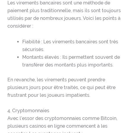
Les virements bancaires sont une méthode de
paiement plus traditionnelle, mais ils sont toujours
utilisés par de nombreux joueurs. Voici les points à
considérer :
Fiabilité : Les virements bancaires sont très
sécurisés.
Montants élevés : Ils permettent souvent de
transférer des montants plus importants.
En revanche, les virements peuvent prendre
plusieurs jours pour être traités, ce qui peut être
frustrant pour les joueurs impatients.
4. Cryptomonnaies
Avec l’essor des cryptomonnaies comme Bitcoin,
plusieurs casinos en ligne commencent à les