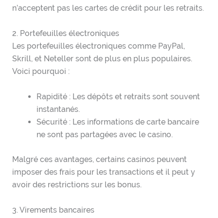
n’acceptent pas les cartes de crédit pour les retraits.
2. Portefeuilles électroniques
Les portefeuilles électroniques comme PayPal,
Skrill, et Neteller sont de plus en plus populaires.
Voici pourquoi :
Rapidité : Les dépôts et retraits sont souvent
instantanés.
Sécurité : Les informations de carte bancaire
ne sont pas partagées avec le casino.
Malgré ces avantages, certains casinos peuvent
imposer des frais pour les transactions et il peut y
avoir des restrictions sur les bonus.
3. Virements bancaires