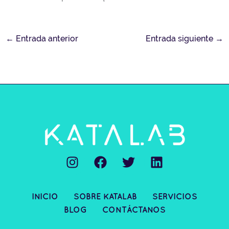
←
Entrada anterior
Entrada siguiente
→
I
F
T
L
n
a
w
i
s
c
i
n
t
e
t
k
INICIO
SOBRE KATALAB
SERVICIOS
a
b
t
e
BLOG
CONTÁCTANOS
g
o
e
d