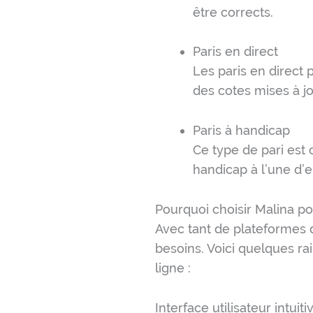
être corrects.
Paris en direct
Les paris en direct
des cotes mises à j
Paris à handicap
Ce type de pari est
handicap à l’une d’e
Pourquoi choisir Malina pou
Avec tant de plateformes di
besoins. Voici quelques r
ligne :
Interface utilisateur intuiti