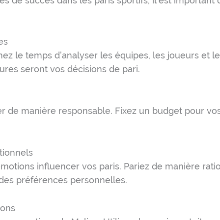
 de succès dans les paris sportifs, il est important
es
nez le temps d’analyser les équipes, les joueurs et le
ures seront vos décisions de pari.
rier de manière responsable. Fixez un budget pour vo
tionnels
motions influencer vos paris. Pariez de manière rati
r des préférences personnelles.
ions