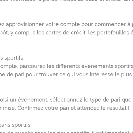
vrez approvisionner votre compte pour commencer à p
t, y compris les cartes de crédit, les portefeuilles 
 sportifs
 compte, parcourez les différents événements sportif
type de pari pour trouver ce qui vous intéresse le plus
oisi un événement, sélectionnez le type de pari que 
 mise. Confirmez votre pari et attendez le résultat !
aris sportifs