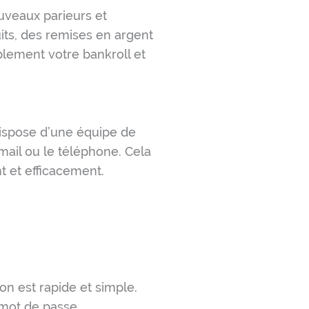
uveaux parieurs et
uits, des remises en argent
lement votre bankroll et
 dispose d’une équipe de
-mail ou le téléphone. Cela
t et efficacement.
on est rapide et simple.
 mot de passe.