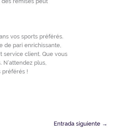
ou des remises peut
ans vos sports préférés.
 de pari enrichissante,
 service client. Que vous
. N’attendez plus,
 préférés !
Entrada siguiente
→