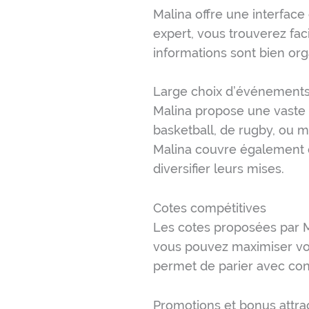
Malina offre une interface 
expert, vous trouverez fac
informations sont bien org
Large choix d’événements 
Malina propose une vaste 
basketball, de rugby, ou 
Malina couvre également d
diversifier leurs mises.
Cotes compétitives
Les cotes proposées par M
vous pouvez maximiser vos
permet de parier avec con
Promotions et bonus attrac