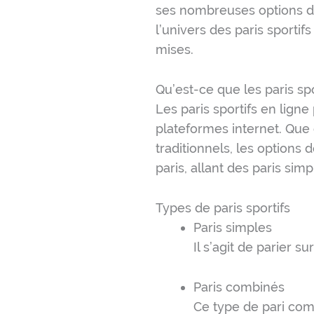
ses nombreuses options de 
l’univers des paris sportif
mises.
Qu’est-ce que les paris spo
Les paris sportifs en lign
plateformes internet. Que 
traditionnels, les options 
paris, allant des paris sim
Types de paris sportifs
Paris simples
Il s’agit de parier 
Paris combinés
Ce type de pari com