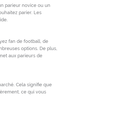
 un parieur novice ou un
uhaitez parier. Les
ide.
ez fan de football, de
mbreuses options. De plus,
met aux parieurs de
arché. Cela signifie que
ièrement, ce qui vous