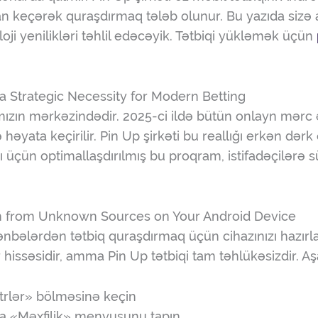
 keçərək quraşdırmaq tələb olunur. Bu yazıda sizə
oji yenilikləri təhlil edəcəyik. Tətbiqi yükləmək üçün
a Strategic Necessity for Modern Betting
ımızın mərkəzindədir. 2025-ci ildə bütün onlayn mərc
həyata keçirilir. Pin Up şirkəti bu reallığı erkən dərk 
 üçün optimallaşdırılmış bu proqram, istifadəçilərə sür
ion from Unknown Sources on Your Android Device
bələrdən tətbiq quraşdırmaq üçün cihazınızı hazırla
r hissəsidir, amma Pin Up tətbiqi tam təhlükəsizdir. Aş
trlər» bölməsinə keçin
ya «Məxfilik» menyusunu tapın