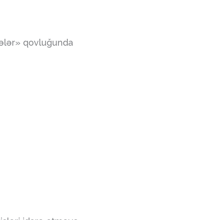
əmələr» qovluğunda