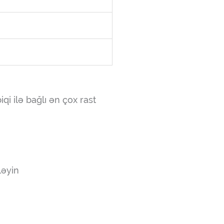
i ilə bağlı ən çox rast
ləyin