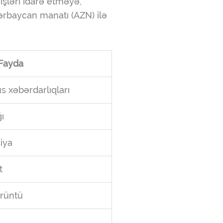
işləri idarə etməyə,
ərbaycan manatı (AZN) ilə
Fayda
s xəbərdarlıqları
ğı
iya
t
örüntü