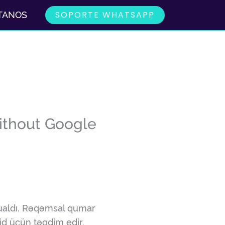
SOPORTE WHATSAPP
TANOS
Without Google
ualdı. Rəqəmsal qumar
id üçün təqdim edir,