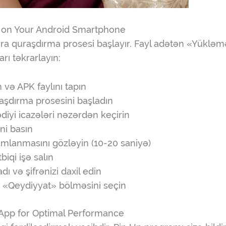
pp on Your Android Smartphone
onra quraşdırma prosesi başlayır. Fayl adətən «Yükl
arı təkrarlayın:
 və APK faylını tapın
aşdırma prosesini başladın
ədiyi icazələri nəzərdən keçirin
ni basın
mlanmasını gözləyin (10-20 saniyə)
iqi işə salın
adı və şifrənizi daxil edin
 «Qeydiyyat» bölməsini seçin
 App for Optimal Performance