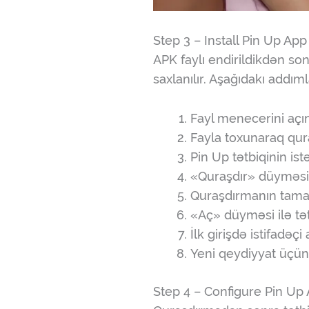
Step 3 – Install Pin Up A
APK faylı endirildikdən s
saxlanılır. Aşağıdakı addıml
Fayl menecerini açın
Fayla toxunaraq qur
Pin Up tətbiqinin ist
«Quraşdır» düyməsi
Quraşdırmanın tama
«Aç» düyməsi ilə tətb
İlk girişdə istifadəçi 
Yeni qeydiyyat üçün
Step 4 – Configure Pin Up