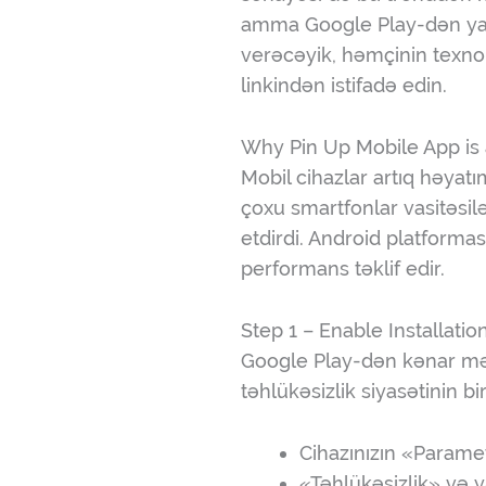
amma Google Play-dən yan
verəcəyik, həmçinin texnol
linkindən istifadə edin.
Why Pin Up Mobile App is 
Mobil cihazlar artıq həyat
çoxu smartfonlar vasitəsilə 
etdirdi. Android platforması
performans təklif edir.
Step 1 – Enable Installat
Google Play-dən kənar mən
təhlükəsizlik siyasətinin bi
Cihazınızın «Parame
«Təhlükəsizlik» və 