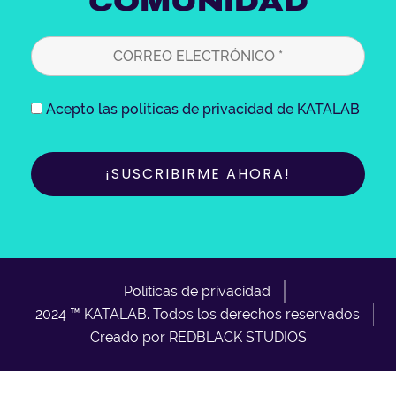
COMUNIDAD
m
Acepto las politicas de privacidad de KATALAB
Políticas de privacidad
2024 ™ KATALAB. Todos los derechos reservados
Creado por REDBLACK STUDIOS