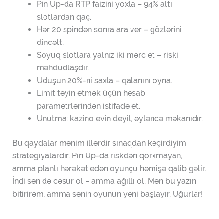
Pin Up-da RTP faizini yoxla – 94% altı
slotlardan qaç.
Hər 20 spindən sonra ara ver – gözlərini
dincəlt.
Soyuq slotlara yalnız iki mərc et – riski
məhdudlaşdır.
Uduşun 20%-ni saxla – qalanını oyna.
Limit təyin etmək üçün hesab
parametrlərindən istifadə et.
Unutma: kazino evin deyil, əyləncə məkanıdır.
Bu qaydalar mənim illərdir sınaqdan keçirdiyim
strategiyalardır. Pin Up-da riskdən qorxmayan,
amma planlı hərəkət edən oyunçu həmişə qalib gəlir.
İndi sən də cəsur ol – amma ağıllı ol. Mən bu yazını
bitirirəm, amma sənin oyunun yeni başlayır. Uğurlar!