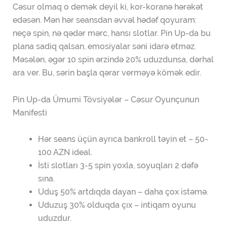
Cəsur olmaq o demək deyil ki, kor-koranə hərəkət
edəsən. Mən hər seansdan əvvəl hədəf qoyuram:
neçə spin, nə qədər mərc, hansı slotlar. Pin Up-da bu
plana sadiq qalsan, emosiyalar səni idarə etməz.
Məsələn, əgər 10 spin ərzində 20% uduzdunsa, dərhal
ara ver. Bu, sərin başla qərar verməyə kömək edir.
Pin Up-da Ümumi Tövsiyələr – Cəsur Oyunçunun
Manifesti
Hər seans üçün ayrıca bankroll təyin et – 50-
100 AZN ideal.
İsti slotları 3-5 spin yoxla, soyuqları 2 dəfə
sına.
Uduş 50% artdıqda dayan – daha çox istəmə.
Uduzuş 30% olduqda çıx – intiqam oyunu
uduzdur.