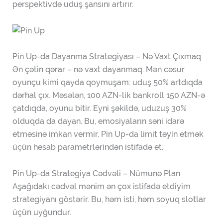
perspektivdə uduş şansını artırır.
Pin Up-da Dayanma Strategiyası – Nə Vaxt Çıxmaq
Ən çətin qərar – nə vaxt dayanmaq. Mən cəsur
oyunçu kimi qayda qoymuşam: uduş 50% artdıqda
dərhal çıx. Məsələn, 100 AZN-lik bankroll 150 AZN-ə
çatdıqda, oyunu bitir. Eyni şəkildə, uduzuş 30%
olduqda da dayan. Bu, emosiyaların səni idarə
etməsinə imkan vermir. Pin Up-da limit təyin etmək
üçün hesab parametrlərindən istifadə et.
Pin Up-da Strategiya Cədvəli – Nümunə Plan
Aşağıdakı cədvəl mənim ən çox istifadə etdiyim
strategiyanı göstərir. Bu, həm isti, həm soyuq slotlar
üçün uyğundur.