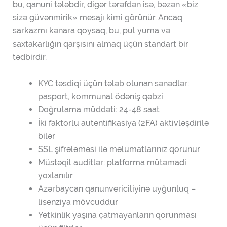
bu, qanuni tələbdir, digər tərəfdən isə, bəzən «biz
sizə güvənmirik» mesajı kimi görünür. Ancaq
sarkazmı kənara qoysaq, bu, pul yuma və
saxtakarlığın qarşısını almaq üçün standart bir
tədbirdir.
KYC təsdiqi üçün tələb olunan sənədlər:
pasport, kommunal ödəniş qəbzi
Doğrulama müddəti: 24-48 saat
İki faktorlu autentifikasiya (2FA) aktivləşdirilə
bilər
SSL şifrələməsi ilə məlumatlarınız qorunur
Müstəqil auditlər: platforma mütəmadi
yoxlanılır
Azərbaycan qanunvericiliyinə uyğunluq –
lisenziya mövcuddur
Yetkinlik yaşına çatmayanların qorunması