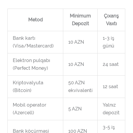
Minimum
Çıxarış
Metod
Depozit
Vaxtı
Bank kartı
1-3 iş
10 AZN
(Visa/Mastercard)
günü
Elektron pulqabı
10 AZN
24 saat
(Perfect Money)
Kriptovalyuta
50 AZN
12 saat
(Bitcoin)
ekvivalenti
Mobil operator
Yalnız
5 AZN
(Azercell)
depozit
3-5 iş
Bank köçürməsi
100 AZN