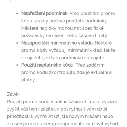
Nepřečtení podmínek:
Před použitím promo
kódu si vždy pečlivě přečtěte podmínky.
Některé nabídky mohou mít specifické
požadavky na sázení nebo časové limity.
Nezapočítání minimálního vkladu:
Některé
promo kódy vyžadují minimální vklad, takže
se ujistěte, že tuto podmínku splňujete.
Použití neplatného kódu:
Před zadáním
promo kódu zkontrolujte, zda je aktuální a
platný.
Závěr
Použití promo kódů v online kasinech může výrazně
zvýšit váš herní zážitek a poskytnout vám další
příležitosti k výhře. Ať už jste novým hráčem nebo
zkušeným veteránem, nezapomeňte využívat výhod,