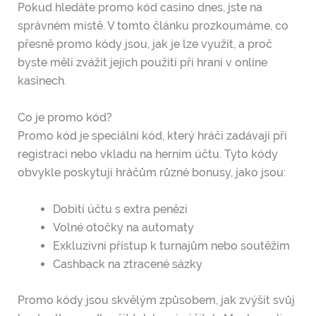
Pokud hledáte promo kód casino dnes, jste na
správném místě. V tomto článku prozkoumáme, co
přesně promo kódy jsou, jak je lze využít, a proč
byste měli zvážit jejich použití při hraní v online
kasinech.
Co je promo kód?
Promo kód je speciální kód, který hráči zadávají při
registraci nebo vkladu na herním účtu. Tyto kódy
obvykle poskytují hráčům různé bonusy, jako jsou:
Dobití účtu s extra penězi
Volné otočky na automaty
Exkluzivní přístup k turnajům nebo soutěžím
Cashback na ztracené sázky
Promo kódy jsou skvělým způsobem, jak zvýšit svůj