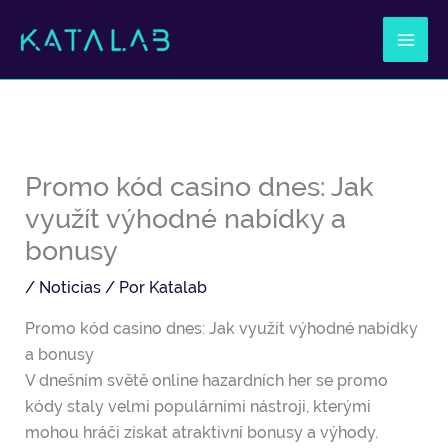
Ir
al
contenido
Promo kód casino dnes: Jak
využít výhodné nabídky a
bonusy
/
Noticias
/ Por
Katalab
Promo kód casino dnes: Jak využít výhodné nabídky
a bonusy
V dnešním světě online hazardních her se promo
kódy staly velmi populárními nástroji, kterými
mohou hráči získat atraktivní bonusy a výhody.