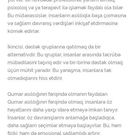
psixoloq və ya terapevt ilə işləmək faydalı ola bilər.
Bu mütəxəssislər, insanların asılılıqla başa çıxmasına
və sağlam davranış vərdişləri inkişaf etdirməsinə
kömək edirlər.
İkincisi, dəstək qruplarına qatılmaq da bir
alternativdir. Bu qruplar, insanlar arasında təcrübə
mübadiləsini təşviq edir və bir-birinə dəstək olmaq
üçün mühit yaradır. Bu yanaşma, insanlara tək
olmadıqlarını hiss etdirir.
Qumar asılılığının fərqində olmanın faydaları
Qumar asılılığının fərqində olmaq, insanlara öz
həyatlarını daha yaxşı idarə etməyə imkan tanıyır.
İnsanlar, öz davranışlarını anlamağa başladıqca,
daha sağlam seçimlər etməyə başlayırlar. Bu, həm
fiziki, həm də emosional sağlamlığı artırır.