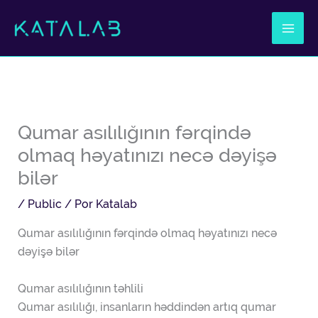
Ir
al
contenido
Qumar asılılığının fərqində
olmaq həyatınızı necə dəyişə
bilər
/
Public
/ Por
Katalab
Qumar asılılığının fərqində olmaq həyatınızı necə
dəyişə bilər
Qumar asılılığının təhlili
Qumar asılılığı, insanların həddindən artıq qumar