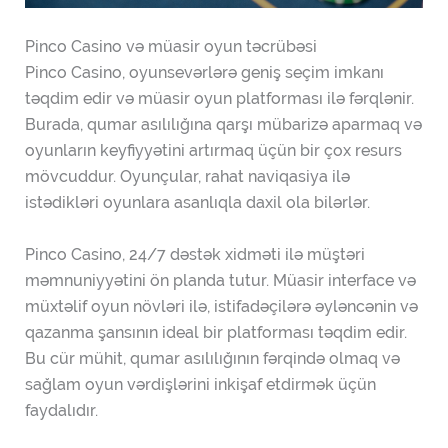
Pinco Casino və müasir oyun təcrübəsi
Pinco Casino, oyunsevərlərə geniş seçim imkanı
təqdim edir və müasir oyun platforması ilə fərqlənir.
Burada, qumar asılılığına qarşı mübarizə aparmaq və
oyunların keyfiyyətini artırmaq üçün bir çox resurs
mövcuddur. Oyunçular, rahat naviqasiya ilə
istədikləri oyunlara asanlıqla daxil ola bilərlər.
Pinco Casino, 24/7 dəstək xidməti ilə müştəri
məmnuniyyətini ön planda tutur. Müasir interface və
müxtəlif oyun növləri ilə, istifadəçilərə əyləncənin və
qazanma şansının ideal bir platforması təqdim edir.
Bu cür mühit, qumar asılılığının fərqində olmaq və
sağlam oyun vərdişlərini inkişaf etdirmək üçün
faydalıdır.