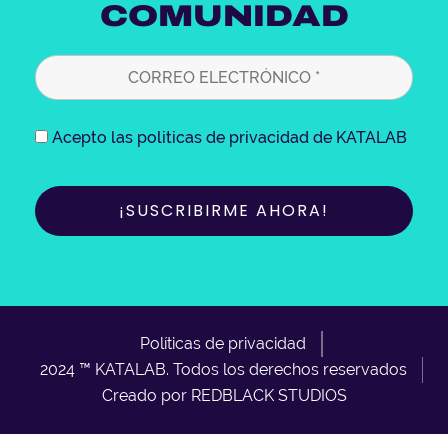
COMUNIDAD
m
Acepto las politicas de privacidad de KATALAB
Políticas de privacidad
2024 ™ KATALAB. Todos los derechos reservados
Creado por REDBLACK STUDIOS