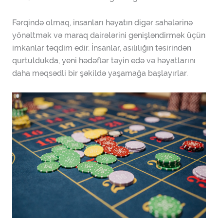
Fərqində olmaq, insanları həyatın digər sahələrinə
yönəltmək və maraq dairələrini genişləndirmək üçün
imkanlar təqdim edir. İnsanlar, asılılığın təsirindən
qurtuldukda, yeni hədəflər təyin edə və həyatlarını
daha məqsədli bir şəkildə yaşamağa başlayırlar.