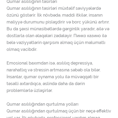
Qumar asılılığının təsirləri
Qumar asılılığının təsirləri müxtəlif səviyyələrdə
özünü göstərir. İlk növbədə, maddi itkilər, insanın
maliyyə durumunu pisləşdirir və borc yükünü artırır.
Bu da şəxsi münasibətlərdə gərginlik yaradır, ailə və
dostlarla olan əlaqələri zədələyir. Пинко казино ilə
belə vəziyyətlərin qarşısını almaq üçün məlumatlı
olmaq vacibdir.
Emosional baxımdan isə, asılılıq depressiya,
narahatlıq və stressin artmasına səbəb ola bilər.
İnsanlar, qumar oynama yolu ilə müvəqqəti bir
təsəlli axtardıqca, əslində daha da dərin
problemlərlə üzləşirlər.
Qumar asılılığından qurtulma yolları
Qumar asılılığından qurtulmaq üçün bir neçə effektiv
yol var. İlk növbədə, professional yardım almaq,