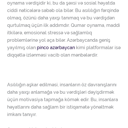
oynama vərdişidir ki, bu da şəxsi və sosial həyatda
ciddi nəticələrə səbəb ola bilər. Bu asılılığın fərqində
olmaq, özünü daha yaxşı tanımaq və bu vərdişdən
qurtulmaq üçün ilk addımdır. Qumar oynama, maddi
itkilərə, emosional stressə və sağlamlıq
problemlərinə yol aça bilər. Azərbaycanda geniş
yayılmış olan
pinco azərbaycan
kimi platformalar isə
diqqətlə izlənməsi vacib olan mənbələrdir.
Asılılığın aşkar edilməsi, insanların öz davranışlarını
daha yaxşı anlamağa və bu vərdişləri dəyişdirmək
üçün motivasiya tapmağa kömək edir. Bu, insanlara
həyatlarını daha sağlam bir istiqamətə yönəltmək
imkanı tanıyır.