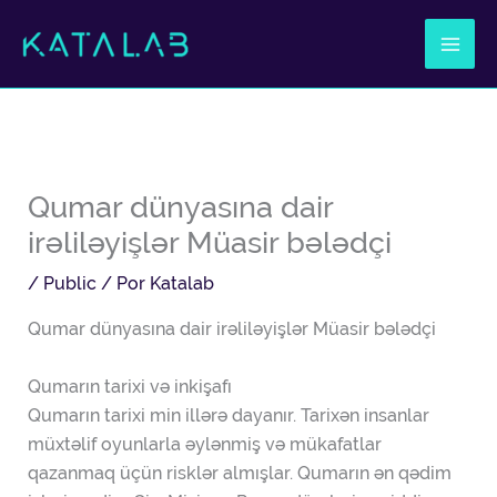
Ir
al
contenido
Qumar dünyasına dair
irəliləyişlər Müasir bələdçi
/
Public
/ Por
Katalab
Qumar dünyasına dair irəliləyişlər Müasir bələdçi
Qumarın tarixi və inkişafı
Qumarın tarixi min illərə dayanır. Tarixən insanlar
müxtəlif oyunlarla əylənmiş və mükafatlar
qazanmaq üçün risklər almışlar. Qumarın ən qədim