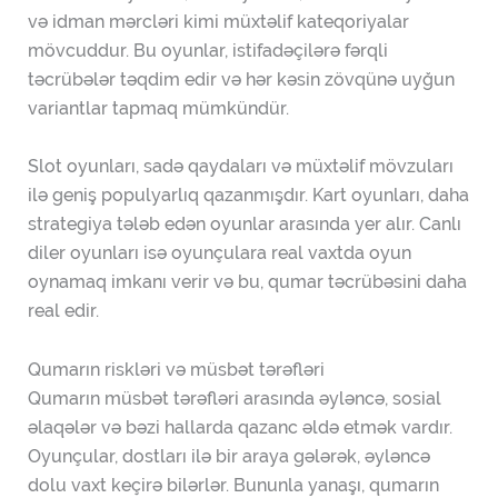
və idman mərcləri kimi müxtəlif kateqoriyalar
mövcuddur. Bu oyunlar, istifadəçilərə fərqli
təcrübələr təqdim edir və hər kəsin zövqünə uyğun
variantlar tapmaq mümkündür.
Slot oyunları, sadə qaydaları və müxtəlif mövzuları
ilə geniş populyarlıq qazanmışdır. Kart oyunları, daha
strategiya tələb edən oyunlar arasında yer alır. Canlı
diler oyunları isə oyunçulara real vaxtda oyun
oynamaq imkanı verir və bu, qumar təcrübəsini daha
real edir.
Qumarın riskləri və müsbət tərəfləri
Qumarın müsbət tərəfləri arasında əyləncə, sosial
əlaqələr və bəzi hallarda qazanc əldə etmək vardır.
Oyunçular, dostları ilə bir araya gələrək, əyləncə
dolu vaxt keçirə bilərlər. Bununla yanaşı, qumarın