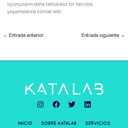
oyunçuların daha təhlükəsiz bir təcrübə
yaşamalarına kömək edir.
←
Entrada anterior
Entrada siguiente
→
I
F
T
L
n
a
w
i
s
c
i
n
t
e
t
k
INICIO
SOBRE KATALAB
SERVICIOS