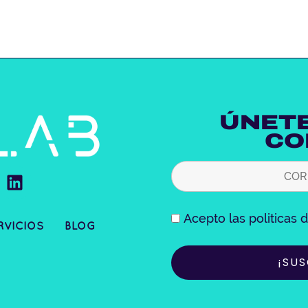
ÚNETE
CO
L
i
n
Acepto las politicas
k
RVICIOS
BLOG
e
S
d
i
n