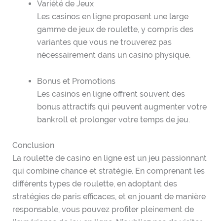
Variété de Jeux
Les casinos en ligne proposent une large
gamme de jeux de roulette, y compris des
variantes que vous ne trouverez pas
nécessairement dans un casino physique.
Bonus et Promotions
Les casinos en ligne offrent souvent des
bonus attractifs qui peuvent augmenter votre
bankroll et prolonger votre temps de jeu.
Conclusion
La roulette de casino en ligne est un jeu passionnant
qui combine chance et stratégie. En comprenant les
différents types de roulette, en adoptant des
stratégies de paris efficaces, et en jouant de manière
responsable, vous pouvez profiter pleinement de