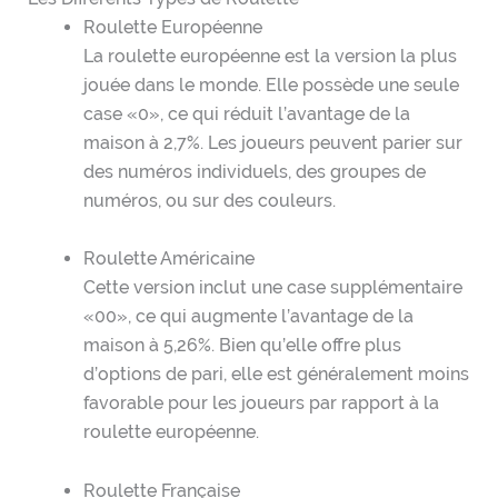
Roulette Européenne
La roulette européenne est la version la plus
jouée dans le monde. Elle possède une seule
case «0», ce qui réduit l’avantage de la
maison à 2,7%. Les joueurs peuvent parier sur
des numéros individuels, des groupes de
numéros, ou sur des couleurs.
Roulette Américaine
Cette version inclut une case supplémentaire
«00», ce qui augmente l’avantage de la
maison à 5,26%. Bien qu’elle offre plus
d’options de pari, elle est généralement moins
favorable pour les joueurs par rapport à la
roulette européenne.
Roulette Française