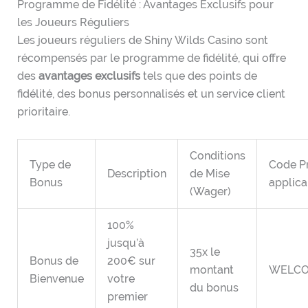
Programme de Fidélité : Avantages Exclusifs pour
les Joueurs Réguliers
Les joueurs réguliers de Shiny Wilds Casino sont
récompensés par le programme de fidélité, qui offre
des
avantages exclusifs
tels que des points de
fidélité, des bonus personnalisés et un service client
prioritaire.
Conditions
Type de
Code P
Description
de Mise
Bonus
applica
(Wager)
100%
jusqu’à
35x le
Bonus de
200€ sur
montant
WELCO
Bienvenue
votre
du bonus
premier