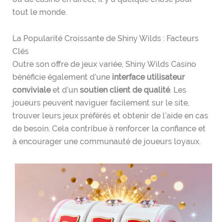
tout le monde.
La Popularité Croissante de Shiny Wilds : Facteurs
Clés
Outre son offre de jeux variée, Shiny Wilds Casino
bénéficie également d’une
interface utilisateur
conviviale
et d’un
soutien client de qualité
. Les
joueurs peuvent naviguer facilement sur le site,
trouver leurs jeux préférés et obtenir de l’aide en cas
de besoin. Cela contribue à renforcer la confiance et
à encourager une communauté de joueurs loyaux.