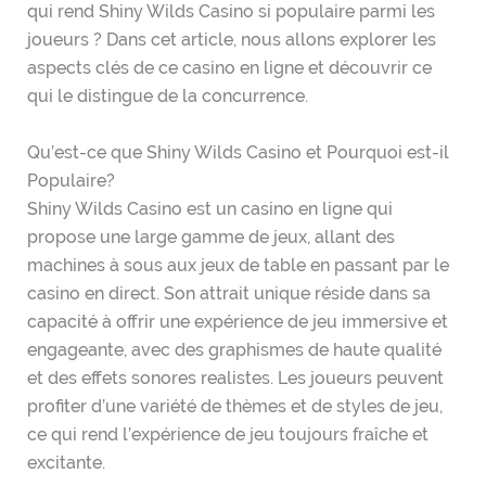
qui rend Shiny Wilds Casino si populaire parmi les
joueurs ? Dans cet article, nous allons explorer les
aspects clés de ce casino en ligne et découvrir ce
qui le distingue de la concurrence.
Qu’est-ce que Shiny Wilds Casino et Pourquoi est-il
Populaire?
Shiny Wilds Casino est un casino en ligne qui
propose une large gamme de jeux, allant des
machines à sous aux jeux de table en passant par le
casino en direct. Son attrait unique réside dans sa
capacité à offrir une expérience de jeu immersive et
engageante, avec des graphismes de haute qualité
et des effets sonores realistes. Les joueurs peuvent
profiter d’une variété de thèmes et de styles de jeu,
ce qui rend l’expérience de jeu toujours fraîche et
excitante.