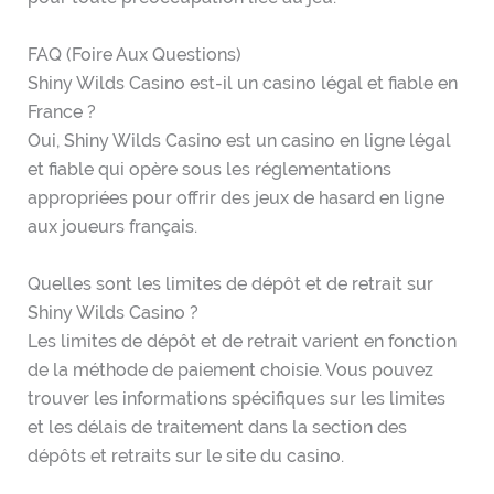
FAQ (Foire Aux Questions)
Shiny Wilds Casino est-il un casino légal et fiable en
France ?
Oui, Shiny Wilds Casino est un casino en ligne légal
et fiable qui opère sous les réglementations
appropriées pour offrir des jeux de hasard en ligne
aux joueurs français.
Quelles sont les limites de dépôt et de retrait sur
Shiny Wilds Casino ?
Les limites de dépôt et de retrait varient en fonction
de la méthode de paiement choisie. Vous pouvez
trouver les informations spécifiques sur les limites
et les délais de traitement dans la section des
dépôts et retraits sur le site du casino.