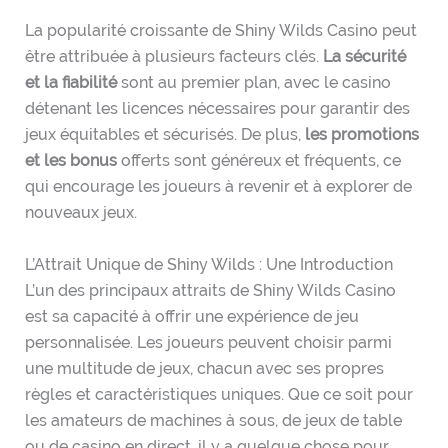
La popularité croissante de Shiny Wilds Casino peut
être attribuée à plusieurs facteurs clés.
La sécurité
et la fiabilité
sont au premier plan, avec le casino
détenant les licences nécessaires pour garantir des
jeux équitables et sécurisés. De plus,
les promotions
et les bonus
offerts sont généreux et fréquents, ce
qui encourage les joueurs à revenir et à explorer de
nouveaux jeux.
L’Attrait Unique de Shiny Wilds : Une Introduction
L’un des principaux attraits de Shiny Wilds Casino
est sa capacité à offrir une expérience de jeu
personnalisée. Les joueurs peuvent choisir parmi
une multitude de jeux, chacun avec ses propres
règles et caractéristiques uniques. Que ce soit pour
les amateurs de machines à sous, de jeux de table
ou de casino en direct, il y a quelque chose pour