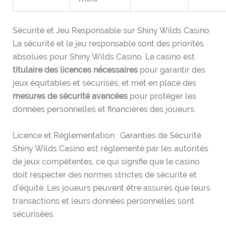
Sécurité et Jeu Responsable sur Shiny Wilds Casino
La sécurité et le jeu responsable sont des priorités
absolues pour Shiny Wilds Casino. Le casino est
titulaire des licences nécessaires
pour garantir des
jeux équitables et sécurisés, et met en place des
mesures de sécurité avancées
pour protéger les
données personnelles et financières des joueurs.
Licence et Réglementation : Garanties de Sécurité
Shiny Wilds Casino est réglementé par les autorités
de jeux compétentes, ce qui signifie que le casino
doit respecter des normes strictes de sécurité et
d’équité. Les joueurs peuvent être assurés que leurs
transactions et leurs données personnelles sont
sécurisées.