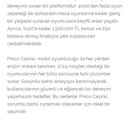
deneyimi sunan bir platformdur. 4000’den fazla oyun
seçeneği ile slotlardan masa oyunlarına kadar geniş
bir yelpaze sunarak oyunculara keyifli anlar yaşatır.
Ayrıca, %120’e kadar 1.500.000 TL bonus ve 250
bedava dönüş fırsatıyla yeni kullanıcıları
cezbetmektedir.
Pinco Casino, mobil uyumluluğu ile her yerden
erişim imkanı tanırken, 7/24 müşteri desteği ile
oyuncularının her türlü sorusuna hızlı çözümler
sunar. Sorumlu bahis anlayışını benimseyerek,
kullanıcılarının güvenli ve eğlenceli bir deneyim
yaşamasını hedefler. Bu nedenle, Pinco Casino,
sorumlu bahis oynamak isteyenler için ideal bir
seçimdir.