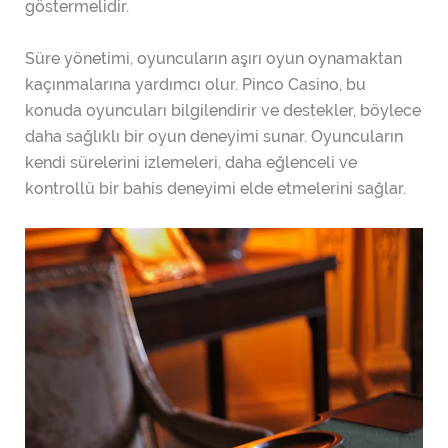
göstermelidir.
Süre yönetimi, oyuncuların aşırı oyun oynamaktan
kaçınmalarına yardımcı olur. Pinco Casino, bu
konuda oyuncuları bilgilendirir ve destekler, böylece
daha sağlıklı bir oyun deneyimi sunar. Oyuncuların
kendi sürelerini izlemeleri, daha eğlenceli ve
kontrollü bir bahis deneyimi elde etmelerini sağlar.