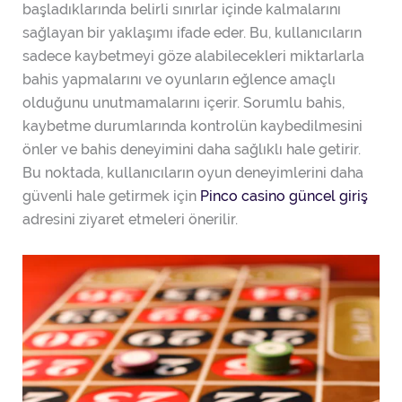
başladıklarında belirli sınırlar içinde kalmalarını
sağlayan bir yaklaşımı ifade eder. Bu, kullanıcıların
sadece kaybetmeyi göze alabilecekleri miktarlarla
bahis yapmalarını ve oyunların eğlence amaçlı
olduğunu unutmamalarını içerir. Sorumlu bahis,
kaybetme durumlarında kontrolün kaybedilmesini
önler ve bahis deneyimini daha sağlıklı hale getirir.
Bu noktada, kullanıcıların oyun deneyimlerini daha
güvenli hale getirmek için
Pinco casino güncel giriş
adresini ziyaret etmeleri önerilir.