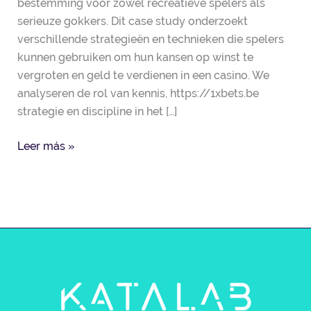
bestemming voor zowel recreatieve spelers als
Een
serieuze gokkers. Dit case study onderzoekt
Case
verschillende strategieën en technieken die spelers
Study
kunnen gebruiken om hun kansen op winst te
vergroten en geld te verdienen in een casino. We
analyseren de rol van kennis, https://1xbets.be
strategie en discipline in het […]
Leer más »