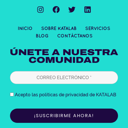
I
F
T
L
n
a
w
i
s
c
i
n
t
e
t
k
INICIO
SOBRE KATALAB
SERVICIOS
a
b
t
e
BLOG
CONTÁCTANOS
g
o
e
d
r
o
r
i
ÚNETE A NUESTRA
a
k
n
COMUNIDAD
m
Acepto las politicas de privacidad de KATALAB