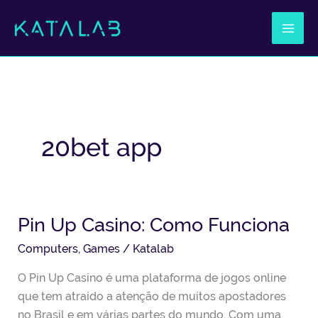
Ir
al
contenido
20bet app
Pin Up Casino: Como Funciona
Pin
Up
Computers, Games
/
Katalab
Casino:
Como
O Pin Up Casino é uma plataforma de jogos online
Funciona
que tem atraído a atenção de muitos apostadores
no Brasil e em várias partes do mundo. Com uma