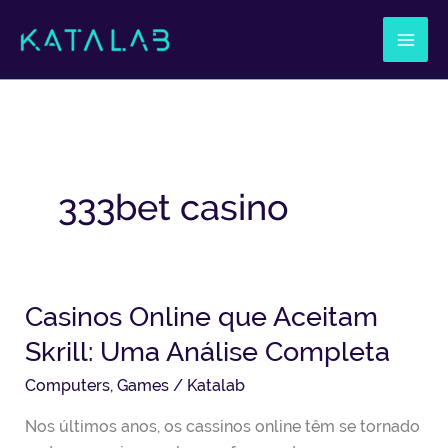
Ir
al
contenido
333bet casino
Casinos Online que Aceitam
Casinos
Online
Skrill: Uma Análise Completa
que
Computers, Games
/
Katalab
Aceitam
Skrill:
Nos últimos anos, os cassinos online têm se tornado
Uma