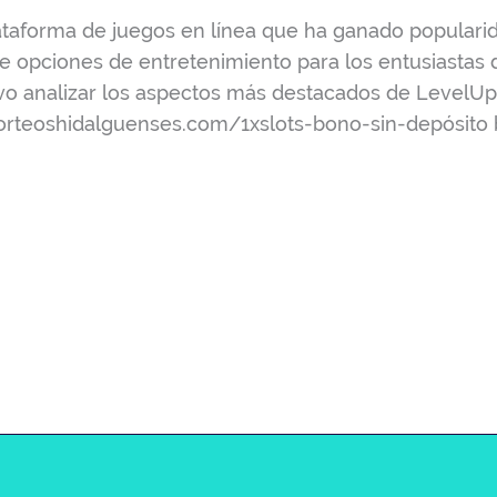
taforma de juegos en línea que ha ganado popularid
e opciones de entretenimiento para los entusiastas d
vo analizar los aspectos más destacados de LevelUp
/sorteoshidalguenses.com/1xslots-bono-sin-depósito