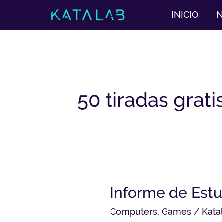
Ir
INICIO
al
contenido
50 tiradas grati
Informe
Informe de Est
de
Computers, Games
/
Kata
Estudio