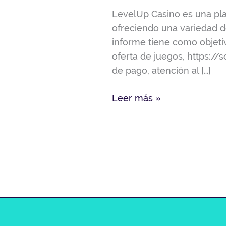
sobre
LevelUp Casino es una pla
LevelUp
ofreciendo una variedad d
Casino
informe tiene como objeti
oferta de juegos, https:/
de pago, atención al […]
Leer más »