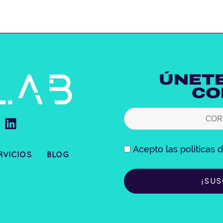
ÚNETE
CO
L
i
n
Acepto las politicas
k
RVICIOS
BLOG
e
S
d
i
n