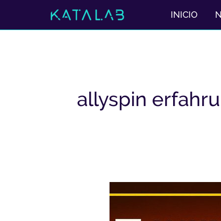
Ir
INICIO
al
contenido
allyspin erfahr
Allyspin
Casino:
Erfahrungen