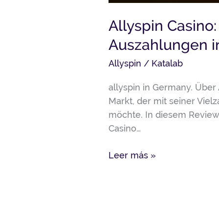
Allyspin Casino
Auszahlungen i
Allyspin
/
Katalab
allyspin in Germany. Über 
Markt, der mit seiner Vie
möchte. In diesem Review 
Casino…
Leer más »