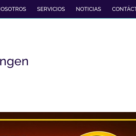
NOSOTROS
SERVICIOS
NOTICIAS
CONTÁC
ungen